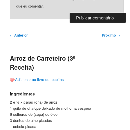
que eu comentar.
Navegação
←
Anterior
Próximo
→
de
posts
Arroz de Carreteiro (3ª
Receita)
Adicionar ao livro de receitas
Ingredientes
2 e ½ xícaras (chá) de arroz
1 quilo de charque deixado de molho na véspera
6 colheres de (sopa) de óleo
3 dentes de alho picados
1 cebola picada