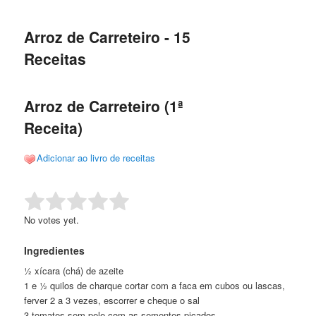
de
o
o
posts
Arroz de Carreteiro - 15
conteúdo
conteúdo
Receitas
principal
secundário
Arroz de Carreteiro (1ª
Receita)
Adicionar ao livro de receitas
Rate this item:
Submit Rating
No votes yet.
Ingredientes
½ xícara (chá) de azeite
1 e ½ quilos de charque cortar com a faca em cubos ou lascas,
ferver 2 a 3 vezes, escorrer e cheque o sal
3 tomates sem pele com as sementes picados