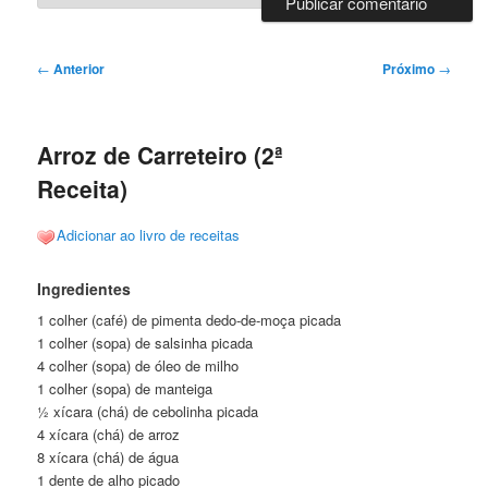
Navegação
←
Anterior
Próximo
→
de
posts
Arroz de Carreteiro (2ª
Receita)
Adicionar ao livro de receitas
Ingredientes
1 colher (café) de pimenta dedo-de-moça picada
1 colher (sopa) de salsinha picada
4 colher (sopa) de óleo de milho
1 colher (sopa) de manteiga
½ xícara (chá) de cebolinha picada
4 xícara (chá) de arroz
8 xícara (chá) de água
1 dente de alho picado