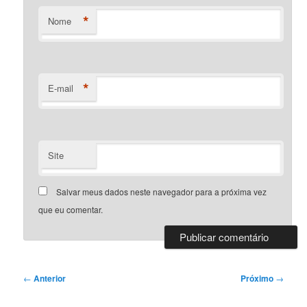
*
Nome
*
E-mail
Site
Salvar meus dados neste navegador para a próxima vez
que eu comentar.
Navegação
←
Anterior
Próximo
→
de
posts