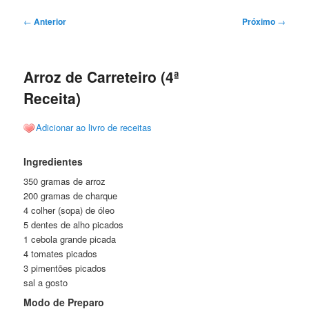
Navegação
←
Anterior
Próximo
→
de
posts
Arroz de Carreteiro (4ª
Receita)
Adicionar ao livro de receitas
Ingredientes
350 gramas de arroz
200 gramas de charque
4 colher (sopa) de óleo
5 dentes de alho picados
1 cebola grande picada
4 tomates picados
3 pimentões picados
sal a gosto
Modo de Preparo