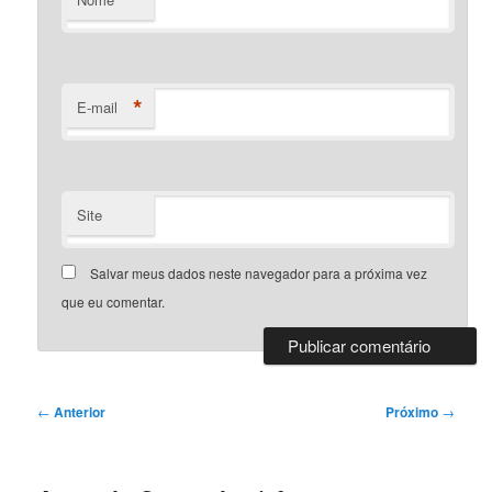
*
E-mail
Site
Salvar meus dados neste navegador para a próxima vez
que eu comentar.
Navegação
←
Anterior
Próximo
→
de
posts