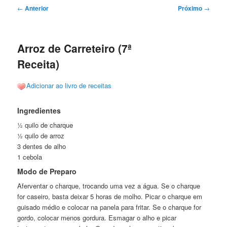
Navegação
←
Anterior
Próximo
→
de
posts
Arroz de Carreteiro (7ª
Receita)
Adicionar ao livro de receitas
Ingredientes
½ quilo de charque
½ quilo de arroz
3 dentes de alho
1 cebola
Modo de Preparo
Aferventar o charque, trocando uma vez a água. Se o charque
for caseiro, basta deixar 5 horas de molho. Picar o charque em
guisado médio e colocar na panela para fritar. Se o charque for
gordo, colocar menos gordura. Esmagar o alho e picar