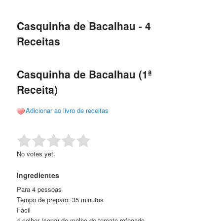
de
o
o
posts
Casquinha de Bacalhau - 4
conteúdo
conteúdo
Receitas
principal
secundário
Casquinha de Bacalhau (1ª
Receita)
Adicionar ao livro de receitas
Rate this item:
Submit Rating
No votes yet.
Ingredientes
Para 4 pessoas
Tempo de preparo: 35 minutos
Fácil
4 colher (sopa) de molho de tomate refogado