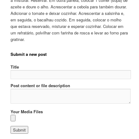
a misturar. Reservar. Em outra panela, colocar 1 colher (sopa) de
azeite e doure o alho. Acrescentar a cebola para também dourar.
Adicionar o tomate e deixar cozinhar. Acrescentar a salsinha e,
em seguida, o bacalhau cozido. Em seguida, colocar o molho
que estava reservado, misturar e esperar cozinhar. Colocar em
um refratário, polvilhar com farinha de rosca e levar ao forno para
gratinar.
Submit a new post
Title
Post content or file description
Your Media Files