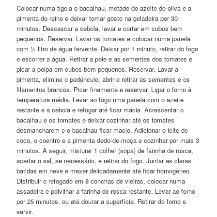
Colocar numa tigela o bacalhau, metade do azeite de oliva e a
pimenta-do-reino e deixar tomar gosto na geladeira por 30
minutos. Descascar a cebola, lavar e cortar em cubos bem
pequenos. Reservar. Lavar os tomates e colocar numa panela
com ½ litro de água fervente. Deixar por 1 minuto, retirar do fogo
e escorrer a água. Retirar a pele e as sementes dos tomates e
picar a polpa em cubos bem pequenos. Reservar. Lavar a
pimenta, elimine o pedúnculo, abrir e retirar as sementes e os
filamentos brancos. Picar finamente e reservar. Ligar o forno à
temperatura média. Levar ao fogo uma panela com o azeite
restante e a cebola e refogar até ficar macia. Acrescentar o
bacalhau e os tomates e deixar cozinhar até os tomates
desmancharem e o bacalhau ficar macio. Adicionar o leite de
coco, o coentro e a pimenta dedo-de-moça e cozinhar por mais 3
minutos. A seguir, misturar 1 colher (sopa) de farinha de rosca,
acertar o sal, se necessário, e retirar do fogo. Juntar as claras
batidas em neve e mexer delicadamente até ficar homogêneo.
Distribuir o refogado em 8 conchas de vieiras, colocar numa
assadeira e polvilhar a farinha de rosca restante. Levar ao forno
por 25 minutos, ou até dourar a superfície. Retirar do forno e
servir.