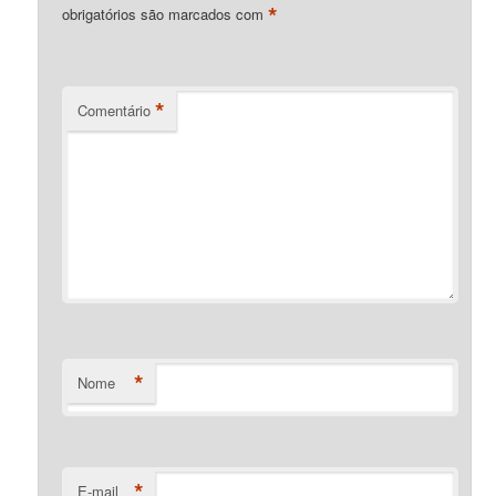
*
obrigatórios são marcados com
*
Comentário
*
Nome
*
E-mail