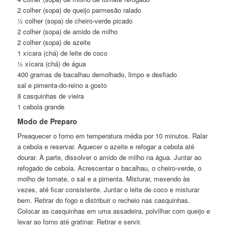
2 colher (sopa) de queijo parmesão ralado
½ colher (sopa) de cheiro-verde picado
2 colher (sopa) de amido de milho
2 colher (sopa) de azeite
1 xícara (chá) de leite de coco
½ xícara (chá) de água
400 gramas de bacalhau demolhado, limpo e desfiado
sal e pimenta-do-reino a gosto
8 casquinhas de vieira
1 cebola grande
Modo de Preparo
Preaquecer o forno em temperatura média por 10 minutos. Ralar
a cebola e reservar. Aquecer o azeite e refogar a cebola até
dourar. À parte, dissolver o amido de milho na água. Juntar ao
refogado de cebola. Acrescentar o bacalhau, o cheiro-verde, o
molho de tomate, o sal e a pimenta. Misturar, mexendo às
vezes, até ficar consistente. Juntar o leite de coco e misturar
bem. Retirar do fogo e distribuir o recheio nas casquinhas.
Colocar as casquinhas em uma assadeira, polvilhar com queijo e
levar ao forno até gratinar. Retirar e servir.