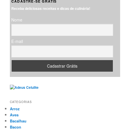
CADASTRE-SE GRÁTIS
u
Receba deliciosas receitas e dicas de culinária!
i
s
Nome
a
r
E-mail
CATEGORIAS
Arroz
Aves
Bacalhau
Bacon