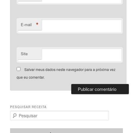
*
E-mail
Site
Salvar meus dados neste navegador para a próxima vez
que eu comentar.
PESQUISAR RECEITA
P
e
s
q