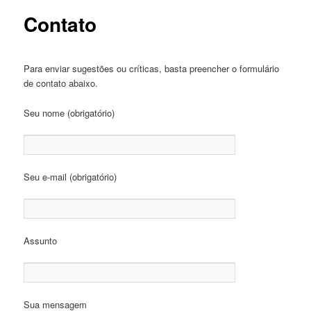
o
o
Contato
conteúdo
conteúdo
Para enviar sugestões ou críticas, basta preencher o formulário
principal
secundário
de contato abaixo.
Seu nome (obrigatório)
Seu e-mail (obrigatório)
Assunto
Sua mensagem