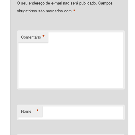
O seu endereço de e-mail não será publicado.
Campos
*
obrigatórios são marcados com
*
Comentário
*
Nome