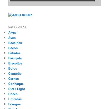
CATEGORIAS
Arroz
Aves
Bacalhau
Bacon
Bebidas
Berinjela
Biscoitos
Bolos
Camarão
Carnes
Conhaque
Diet / Light
Doces
Entradas
Frangos