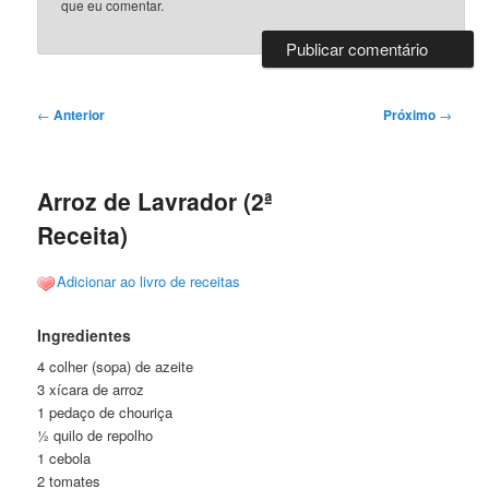
que eu comentar.
Navegação
←
Anterior
Próximo
→
de
posts
Arroz de Lavrador (2ª
Receita)
Adicionar ao livro de receitas
Ingredientes
4 colher (sopa) de azeite
3 xícara de arroz
1 pedaço de chouriça
½ quilo de repolho
1 cebola
2 tomates