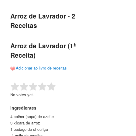
de
o
o
posts
Arroz de Lavrador - 2
conteúdo
conteúdo
Receitas
principal
secundário
Arroz de Lavrador (1ª
Receita)
Adicionar ao livro de receitas
Rate this item:
Submit Rating
No votes yet.
Ingredientes
4 colher (sopa) de azeite
3 xícara de arroz
1 pedaço de chouriço
½ quilo de repolho