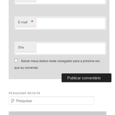
*
E-mail
Site
Salvar meus dados neste navegador para a próxima vez
que eu comentar.
PESQUISAR RECEITA
P
e
s
q