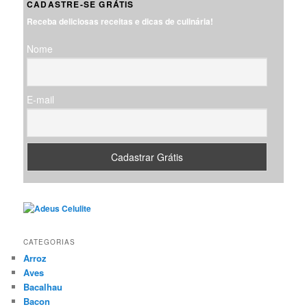
CADASTRE-SE GRÁTIS
u
Receba deliciosas receitas e dicas de culinária!
i
s
Nome
a
r
E-mail
CATEGORIAS
Arroz
Aves
Bacalhau
Bacon