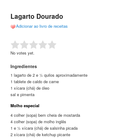
de
o
o
posts
Lagarto Dourado
conteúdo
conteúdo
Adicionar ao livro de receitas
principal
secundário
Rate this item:
Submit Rating
No votes yet.
Ingredientes
1 lagarto de 2 e ½ quilos aproximadamente
1 tablete de caldo de carne
1 xícara (chá) de óleo
sal e pimenta
Molho especial
4 colher (sopa) bem cheia de mostarda
4 colher (sopa) de molho inglês
1 e ½ xícara (chá) de salsinha picada
2 xícara (chá) de ketchup picante