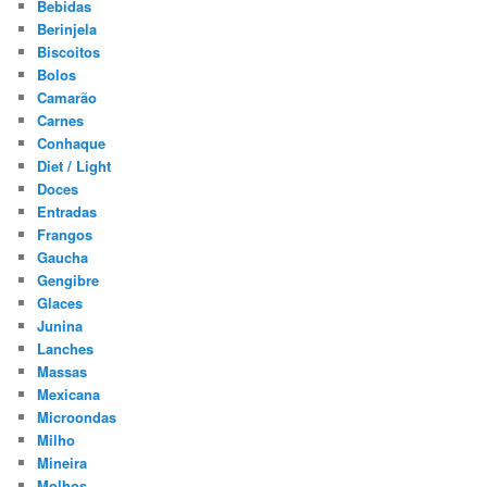
Bebidas
Berinjela
Biscoitos
Bolos
Camarão
Carnes
Conhaque
Diet / Light
Doces
Entradas
Frangos
Gaucha
Gengibre
Glaces
Junina
Lanches
Massas
Mexicana
Microondas
Milho
Mineira
Molhos