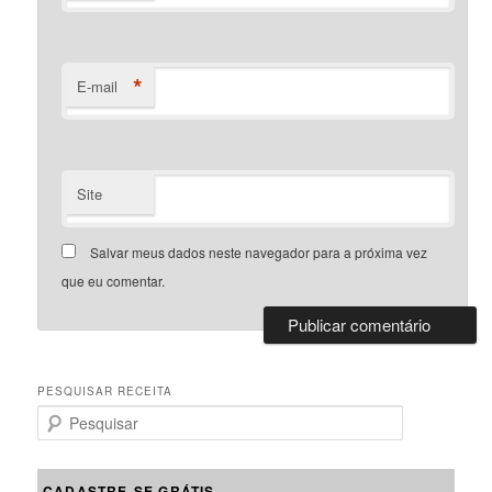
*
E-mail
Site
Salvar meus dados neste navegador para a próxima vez
que eu comentar.
PESQUISAR RECEITA
P
e
s
q
CADASTRE-SE GRÁTIS