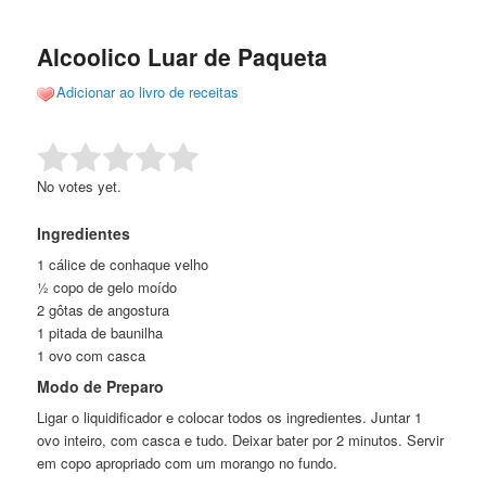
de
o
o
posts
Alcoolico Luar de Paqueta
conteúdo
conteúdo
Adicionar ao livro de receitas
principal
secundário
Rate this item:
Submit Rating
No votes yet.
Ingredientes
1 cálice de conhaque velho
½ copo de gelo moído
2 gôtas de angostura
1 pitada de baunilha
1 ovo com casca
Modo de Preparo
Ligar o liquidificador e colocar todos os ingredientes. Juntar 1
ovo inteiro, com casca e tudo. Deixar bater por 2 minutos. Servir
em copo apropriado com um morango no fundo.