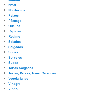
Natal
Nordestina
Peixes
Pêssego
Queijos
Rápidas
Regime
Saladas
Salgados
Sopas
Sorvetes
Sucos
Tortas Salgadas
Tortas, Pizzas, Pães, Calzones
Vegetarianas
Vinagre
Vinho