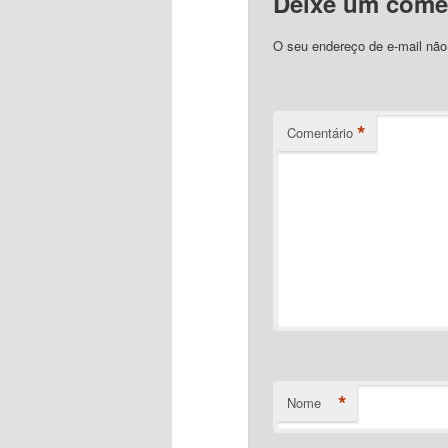
Deixe um come
O seu endereço de e-mail não
*
Comentário
*
Nome