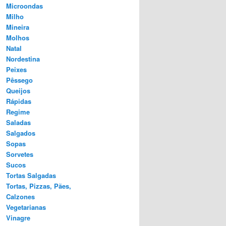
Microondas
Milho
Mineira
Molhos
Natal
Nordestina
Peixes
Pêssego
Queijos
Rápidas
Regime
Saladas
Salgados
Sopas
Sorvetes
Sucos
Tortas Salgadas
Tortas, Pizzas, Pães,
Calzones
Vegetarianas
Vinagre