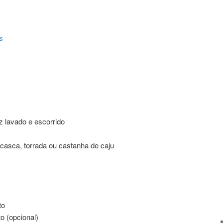
s
ating
z lavado e escorrido
asca, torrada ou castanha de caju
to
o (opcional)