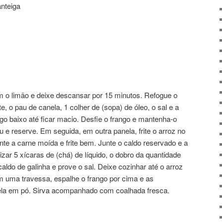
anteiga
m o limão e deixe descansar por 15 minutos. Refogue o
te, o pau de canela, 1 colher de (sopa) de óleo, o sal e a
go baixo até ficar macio. Desfie o frango e mantenha-o
 e reserve. Em seguida, em outra panela, frite o arroz no
unte a carne moída e frite bem. Junte o caldo reservado e a
izar 5 xícaras de (chá) de líquido, o dobro da quantidade
caldo de galinha e prove o sal. Deixe cozinhar até o arroz
em uma travessa, espalhe o frango por cima e as
la em pó. Sirva acompanhado com coalhada fresca.