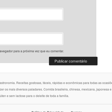
avegador para a próxima vez que eu comentar.
gastronomia. Receitas gostosas, fáceis, rápidas e econômicas para todas as ocasiõ
azer os mais diversos paladares. Comida brasileira, chinesa, mexicana, japonesa 
lúten e sem lactose para o deleite de toda a família.