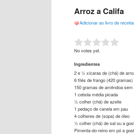
o
o
posts
Arroz a Califa
conteúdo
conteúdo
Adicionar ao livro de receita
principal
secundário
Rate this item:
Submit R
No votes yet.
Ingredientes
2 e ½ xícaras de (chá) de arro
6 filés de frango (420 gramas)
150 gramas de amêndoa sem c
1 cebola média picada
½ colher (chá) de azeite
1 pedaço de canela em pau
4 colheres de (sopa) de óleo
½ colher (chá) de sal ou a gos
Pimenta-do-reino em pó a gost