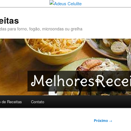
eitas
pidas para forno, fogão, microondas ou grelha
o de Receitas
Contato
Próximo
→