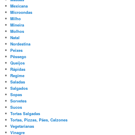
Mexicana
Microondas
Milho
Mineira
Molhos
Natal
Nordestina
Peixes
Pêssego
Queijos
Rápidas
Regime
Saladas
Salgados
Sopas
Sorvetes
Sucos
Tortas Salgadas
Tortas, Pizzas, Pães, Calzones
Vegetarianas
Vinagre