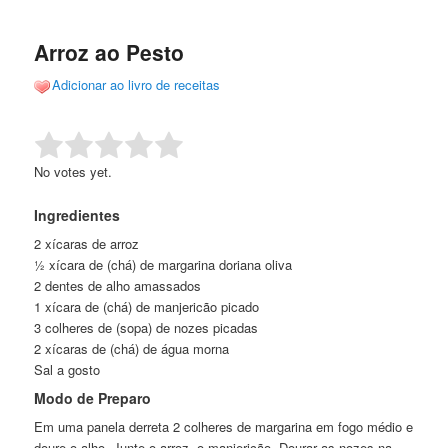
de
o
o
posts
Arroz ao Pesto
conteúdo
conteúdo
Adicionar ao livro de receitas
principal
secundário
Rate this item:
Submit Rating
No votes yet.
Ingredientes
2 xícaras de arroz
½ xícara de (chá) de margarina doriana oliva
2 dentes de alho amassados
1 xícara de (chá) de manjericão picado
3 colheres de (sopa) de nozes picadas
2 xícaras de (chá) de água morna
Sal a gosto
Modo de Preparo
Em uma panela derreta 2 colheres de margarina em fogo médio e
doure o alho. Junte o arroz, o manjericão. Dourar as nozes na