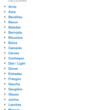
CATEGORIAS
Arroz
Aves
Bacalhau
Bacon
Bebidas
Berinjela
Biscoitos
Bolos
Camarão
Carnes
Conhaque
Diet / Light
Doces
Entradas
Frangos
Gaucha
Gengibre
Glaces
Junina
Lanches
Massas