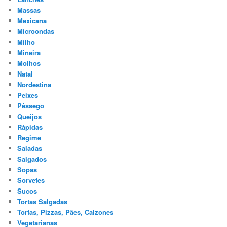
Massas
Mexicana
Microondas
Milho
Mineira
Molhos
Natal
Nordestina
Peixes
Pêssego
Queijos
Rápidas
Regime
Saladas
Salgados
Sopas
Sorvetes
Sucos
Tortas Salgadas
Tortas, Pizzas, Pães, Calzones
Vegetarianas