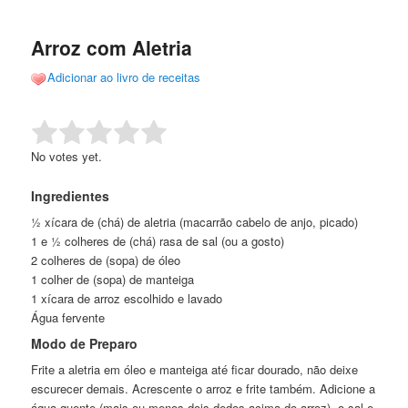
de
o
o
posts
Arroz com Aletria
conteúdo
conteúdo
Adicionar ao livro de receitas
principal
secundário
Rate this item:
Submit Rating
No votes yet.
Ingredientes
½ xícara de (chá) de aletria (macarrão cabelo de anjo, picado)
1 e ½ colheres de (chá) rasa de sal (ou a gosto)
2 colheres de (sopa) de óleo
1 colher de (sopa) de manteiga
1 xícara de arroz escolhido e lavado
Água fervente
Modo de Preparo
Frite a aletria em óleo e manteiga até ficar dourado, não deixe
escurecer demais. Acrescente o arroz e frite também. Adicione a
água quente (mais ou menos dois dedos acima do arroz), o sal e