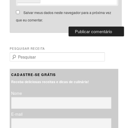
Salvar meus dados neste navegador para a próxima vez
que eu comentar.
PESQUISAR RECEITA
P
e
s
q
CADASTRE-SE GRÁTIS
u
Receba deliciosas receitas e dicas de culinária!
i
s
Nome
a
r
E-mail