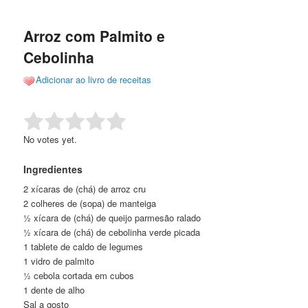
de
o
o
posts
Arroz com Palmito e
conteúdo
conteúdo
Cebolinha
principal
secundário
Adicionar ao livro de receitas
Rate this item:
Submit Rating
No votes yet.
Ingredientes
2 xícaras de (chá) de arroz cru
2 colheres de (sopa) de manteiga
½ xícara de (chá) de queijo parmesão ralado
½ xícara de (chá) de cebolinha verde picada
1 tablete de caldo de legumes
1 vidro de palmito
½ cebola cortada em cubos
1 dente de alho
Sal a gosto