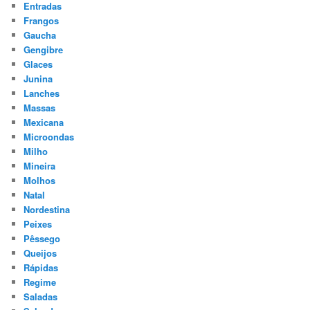
Entradas
Frangos
Gaucha
Gengibre
Glaces
Junina
Lanches
Massas
Mexicana
Microondas
Milho
Mineira
Molhos
Natal
Nordestina
Peixes
Pêssego
Queijos
Rápidas
Regime
Saladas