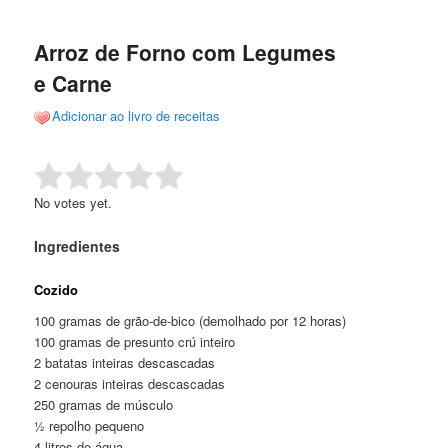
de
o
o
posts
Arroz de Forno com Legumes
conteúdo
conteúdo
e Carne
principal
secundário
Adicionar ao livro de receitas
Rate this item:
Submit Rating
No votes yet.
Ingredientes
Cozido
100 gramas de grão-de-bico (demolhado por 12 horas)
100 gramas de presunto crú inteiro
2 batatas inteiras descascadas
2 cenouras inteiras descascadas
250 gramas de músculo
½ repolho pequeno
4 litros de água