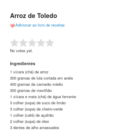
de
o
o
posts
Arroz de Toledo
conteúdo
conteúdo
Adicionar ao livro de receitas
principal
secundário
Rate this item:
Submit Rating
No votes yet.
Ingredientes
1 xícara (chá) de arroz
300 gramas de lula cortada em anéis
400 gramas de camarão médio
300 gramas de mexilhão
1 xícara e meia (chá) de água fervente
3 colher (sopa) de suco de limão
3 colher (sopa) de cheiro-verde
1 colher (café) de açafrão
2 colher (sopa) de óleo
3 dentes de alho amassados