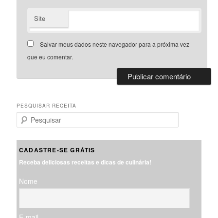
Site
Salvar meus dados neste navegador para a próxima vez
que eu comentar.
PESQUISAR RECEITA
P
e
s
q
CADASTRE-SE GRÁTIS
u
Receba deliciosas receitas e dicas de culinária!
i
s
Nome
a
r
E-mail