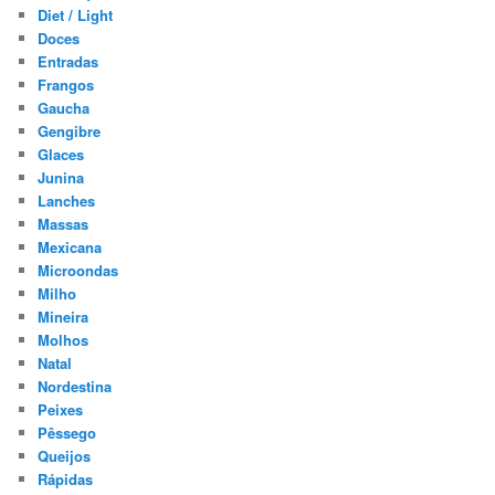
Diet / Light
Doces
Entradas
Frangos
Gaucha
Gengibre
Glaces
Junina
Lanches
Massas
Mexicana
Microondas
Milho
Mineira
Molhos
Natal
Nordestina
Peixes
Pêssego
Queijos
Rápidas