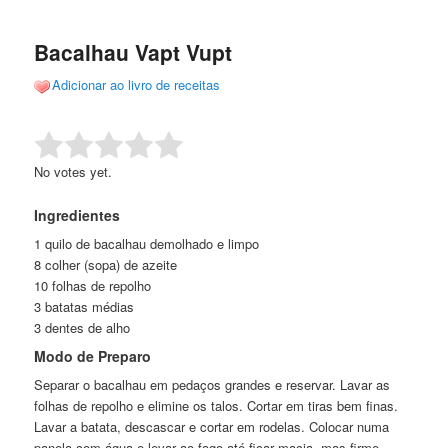
de
o
o
posts
Bacalhau Vapt Vupt
conteúdo
conteúdo
Adicionar ao livro de receitas
principal
secundário
Rate this item:
Submit Rating
No votes yet.
Ingredientes
1 quilo de bacalhau demolhado e limpo
8 colher (sopa) de azeite
10 folhas de repolho
3 batatas médias
3 dentes de alho
Modo de Preparo
Separar o bacalhau em pedaços grandes e reservar. Lavar as
folhas de repolho e elimine os talos. Cortar em tiras bem finas.
Lavar a batata, descascar e cortar em rodelas. Colocar numa
panela com água e levar ao fogo até ficar macia, mas firme.