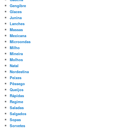
Gengibre
Glaces
Junina
Lanches
Massas
Mexicana
Microondas
Milho
Mineira
Molhos
Natal
Nordestina
Peixes
Pêssego
Queijos
Rápidas
Regime
Saladas
Salgados
Sopas
Sorvetes