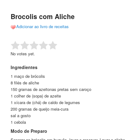
de
o
o
posts
Brocolis com Aliche
conteúdo
conteúdo
Adicionar ao livro de receitas
principal
secundário
Rate this item:
Submit Rating
No votes yet.
Ingredientes
1 maço de brócolis
8 filés de aliche
150 gramas de azeitonas pretas sem caroço
1 colher de (sopa) de azeite
1 xícara de (chá) de caldo de legumes
200 gramas de queijo meia-cura
sal a gosto
1 cebola
Modo de Preparo
Separar os brócolis em buquês, lavar e reservar. Lavar o aliche