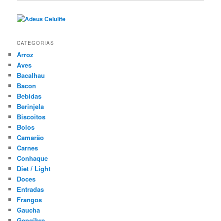
CATEGORIAS
Arroz
Aves
Bacalhau
Bacon
Bebidas
Berinjela
Biscoitos
Bolos
Camarão
Carnes
Conhaque
Diet / Light
Doces
Entradas
Frangos
Gaucha
Gengibre