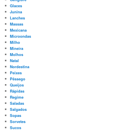
Glaces
Junina
Lanches
Massas
Mexicana
Microondas
Milho
Mineira
Molhos
Natal
Nordestina
Peixes
Pêssego
Queijos
Rápidas
Regime
Saladas
Salgados
Sopas
Sorvetes
Sucos