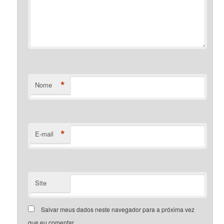
*
Nome
*
E-mail
Site
Salvar meus dados neste navegador para a próxima vez
que eu comentar.