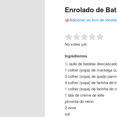
o
o
posts
Enrolado de Bat
conteúdo
conteúdo
Adicionar ao livro de receita
principal
secundário
Rate this item:
Submit R
No votes yet.
Ingredientes
½ quilo de batatas descascad
1 colher (sopa) de manteiga o
3 colher (sopa) de queijo par
4 colher (sopa) de farinha de tr
1 colher (sopa) de farinha de 
1 lata de creme de leite
pimenta-do-reino
2 ovos
sal