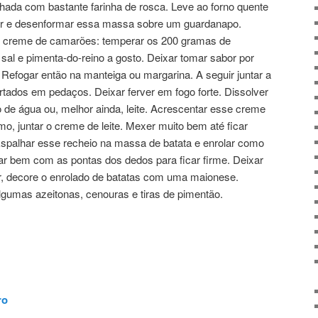
lhada com bastante farinha de rosca. Leve ao forno quente
rar e desenformar essa massa sobre um guardanapo.
e creme de camarões: temperar os 200 gramas de
al e pimenta-do-reino a gosto. Deixar tomar sabor por
efogar então na manteiga ou margarina. A seguir juntar a
rtados em pedaços. Deixar ferver em fogo forte. Dissolver
o de água ou, melhor ainda, leite. Acrescentar esse creme
mo, juntar o creme de leite. Mexer muito bem até ficar
Espalhar esse recheio na massa de batata e enrolar como
r bem com as pontas dos dedos para ficar firme. Deixar
ser, decore o enrolado de batatas com uma maionese.
gumas azeitonas, cenouras e tiras de pimentão.
ro