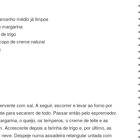
amanho médio já limpos
u margarina
 de trigo
 copo de creme natural
s
rvente com sal. A seguir, escorrer e levar ao forno por
nte para secarem de todo. Passar então pelo espremedor.
rgarina, o queijo, os temperos, o creme de leite e as
 Acrescente depois a farinha de trigo e, por último, as
m neve. Despeje numa assadeira retangular untada com