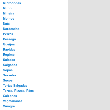
Microondas
Milho
Mineira
Molhos
Natal
Nordestina
Peixes
Pêssego
Queijos
Rápidas
Regime
Saladas
Salgados
Sopas
Sorvetes
Sucos
Tortas Salgadas
Tortas, Pizzas, Pães,
Calzones
Vegetarianas
Vinagre