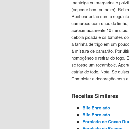
manteiga ou margarina e polvi
(aquecer bem primeiro). Reti
Rechear então com o seguint
camarões com suco de limão, s
aproximadamente 10 minutos. R
cebola picada e os tomates co
a farinha de trigo em um pouc
à mistura de camarão. Por últi
homogêneo e retirar do fogo. 
se fosse um rocambole. Aperta
esfriar de todo. Nota: Se qui
Completar a decoração com al
Receitas Similares
Bife Enrolado
Bife Enrolado
Enrolado de Coxao Du
Enrolado de Frango