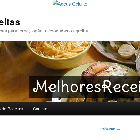
eitas
pidas para forno, fogão, microondas ou grelha
o de Receitas
Contato
Próximo
→