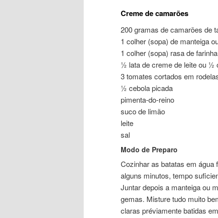
Creme de camarões
200 gramas de camarões de t
1 colher (sopa) de manteiga o
1 colher (sopa) rasa de farinha
½ lata de creme de leite ou ½
3 tomates cortados em rodela
½ cebola picada
pimenta-do-reino
suco de limão
leite
sal
Modo de Preparo
Cozinhar as batatas em água fe
alguns minutos, tempo suficie
Juntar depois a manteiga ou ma
gemas. Misture tudo muito bem.
claras préviamente batidas e