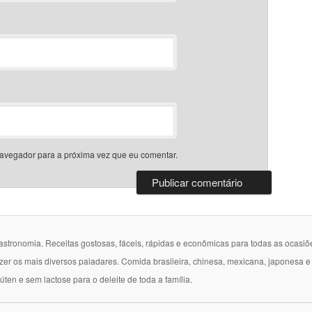
avegador para a próxima vez que eu comentar.
gastronomia. Receitas gostosas, fáceis, rápidas e econômicas para todas as ocasiõ
azer os mais diversos paladares. Comida brasileira, chinesa, mexicana, japonesa 
lúten e sem lactose para o deleite de toda a família.