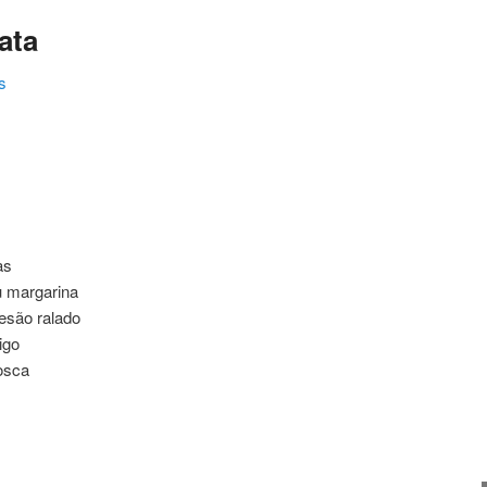
ata
s
ating
as
u margarina
mesão ralado
igo
rosca