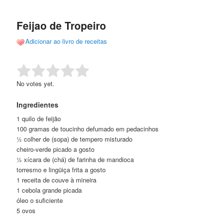
de
o
o
posts
Feijao de Tropeiro
conteúdo
conteúdo
Adicionar ao livro de receitas
principal
secundário
Rate this item:
Submit Rating
No votes yet.
Ingredientes
1 quilo de feijão
100 gramas de toucinho defumado em pedacinhos
½ colher de (sopa) de tempero misturado
cheiro-verde picado a gosto
½ xícara de (chá) de farinha de mandioca
torresmo e lingüiça frita a gosto
1 receita de couve à mineira
1 cebola grande picada
óleo o suficiente
5 ovos