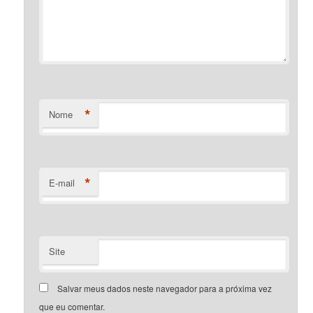
*
Nome
*
E-mail
Site
Salvar meus dados neste navegador para a próxima vez
que eu comentar.