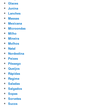
Glaces
Junina
Lanches
Massas
Mexicana
Microondas
Milho
Mineira
Molhos
Natal
Nordestina
Peixes
Pêssego
Queijos
Rápidas
Regime
Saladas
Salgados
Sopas
Sorvetes
Sucos