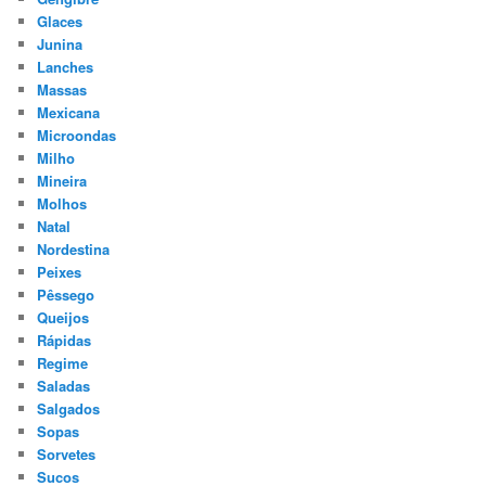
Glaces
Junina
Lanches
Massas
Mexicana
Microondas
Milho
Mineira
Molhos
Natal
Nordestina
Peixes
Pêssego
Queijos
Rápidas
Regime
Saladas
Salgados
Sopas
Sorvetes
Sucos