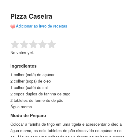
de
o
o
posts
Pizza Caseira
conteúdo
conteúdo
Adicionar ao livro de receitas
principal
secundário
Rate this item:
Submit Rating
No votes yet.
Ingredientes
1 colher (café) de açúcar
2 colher (sopa) de óleo
1 colher (café) de sal
2 copos duplos de farinha de trigo
2 tabletes de fermento de pão
Água morna
Modo de Preparo
Colocar a farinha de trigo em uma tigela e acrescentar o óleo a
água morna, os dois tabletes de pão dissolvido no açúcar e no
sal. Mexer com uma colher de pau e depois sovar bem a massa