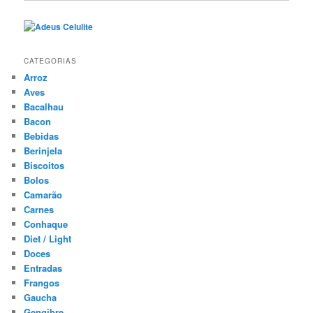
CATEGORIAS
Arroz
Aves
Bacalhau
Bacon
Bebidas
Berinjela
Biscoitos
Bolos
Camarão
Carnes
Conhaque
Diet / Light
Doces
Entradas
Frangos
Gaucha
Gengibre