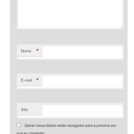
*
Nome
*
E-mail
Site
Salvar meus dados neste navegador para a próxima vez
que eu comentar.