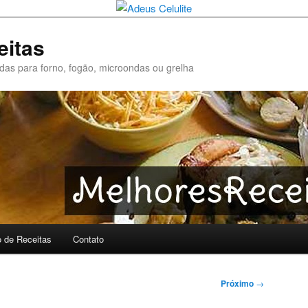
eitas
pidas para forno, fogão, microondas ou grelha
o de Receitas
Contato
Próximo
→