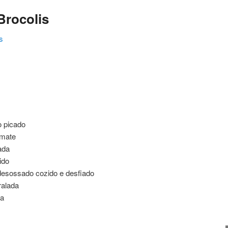
Brocolis
s
ating
o picado
omate
ada
ido
desossado cozido e desfiado
ralada
ra