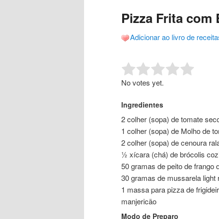
o
o
posts
Pizza Frita com 
conteúdo
conteúdo
Adicionar ao livro de receita
principal
secundário
Rate this item:
Submit R
No votes yet.
Ingredientes
2 colher (sopa) de tomate sec
1 colher (sopa) de Molho de t
2 colher (sopa) de cenoura ral
½ xícara (chá) de brócolis coz
50 gramas de peito de frango 
30 gramas de mussarela light 
1 massa para pizza de frigidei
manjericão
Modo de Preparo