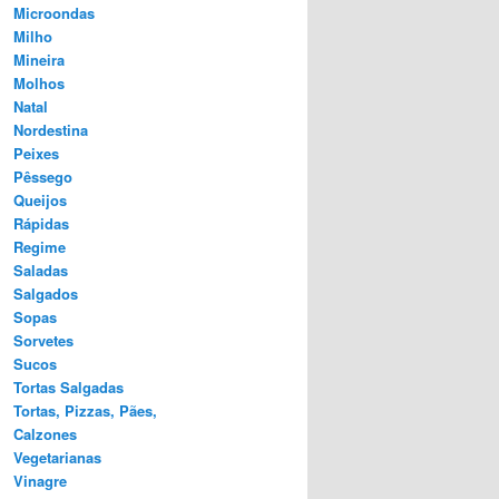
Microondas
Milho
Mineira
Molhos
Natal
Nordestina
Peixes
Pêssego
Queijos
Rápidas
Regime
Saladas
Salgados
Sopas
Sorvetes
Sucos
Tortas Salgadas
Tortas, Pizzas, Pães,
Calzones
Vegetarianas
Vinagre