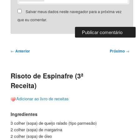
Salvar meus dados neste navegador para a próxima vez
que eu comentar.
Navegação
←
Anterior
Próximo
→
de
posts
Risoto de Espinafre (3ª
Receita)
Adicionar ao livro de receitas
Ingredientes
3 colher (sopa) de queijo ralado (tipo parmesão)
2 colher (sopa) de margarina
2 colher (sopa) de óleo