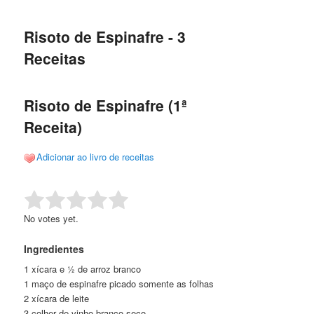
de
o
o
posts
Risoto de Espinafre - 3
conteúdo
conteúdo
Receitas
principal
secundário
Risoto de Espinafre (1ª
Receita)
Adicionar ao livro de receitas
Rate this item:
Submit Rating
No votes yet.
Ingredientes
1 xícara e ½ de arroz branco
1 maço de espinafre picado somente as folhas
2 xícara de leite
3 colher de vinho branco seco