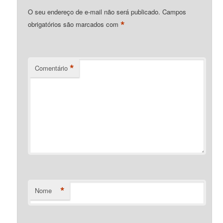
O seu endereço de e-mail não será publicado.
Campos
*
obrigatórios são marcados com
*
Comentário
*
Nome