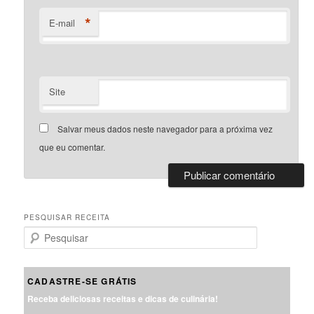
*
E-mail
Site
Salvar meus dados neste navegador para a próxima vez
que eu comentar.
PESQUISAR RECEITA
P
e
s
q
CADASTRE-SE GRÁTIS
u
Receba deliciosas receitas e dicas de culinária!
i
s