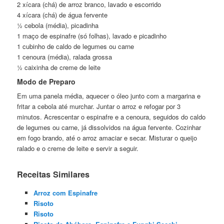
2 xícara (chá) de arroz branco, lavado e escorrido
4 xícara (chá) de água fervente
½ cebola (média), picadinha
1 maço de espinafre (só folhas), lavado e picadinho
1 cubinho de caldo de legumes ou carne
1 cenoura (média), ralada grossa
½ caixinha de creme de leite
Modo de Preparo
Em uma panela média, aquecer o óleo junto com a margarina e
fritar a cebola até murchar. Juntar o arroz e refogar por 3
minutos. Acrescentar o espinafre e a cenoura, seguidos do caldo
de legumes ou carne, já dissolvidos na água fervente. Cozinhar
em fogo brando, até o arroz amaciar e secar. Misturar o queijo
ralado e o creme de leite e servir a seguir.
Receitas Similares
Arroz com Espinafre
Risoto
Risoto