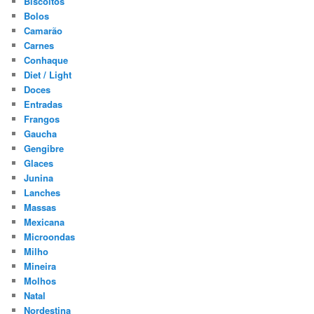
Biscoitos
Bolos
Camarão
Carnes
Conhaque
Diet / Light
Doces
Entradas
Frangos
Gaucha
Gengibre
Glaces
Junina
Lanches
Massas
Mexicana
Microondas
Milho
Mineira
Molhos
Natal
Nordestina