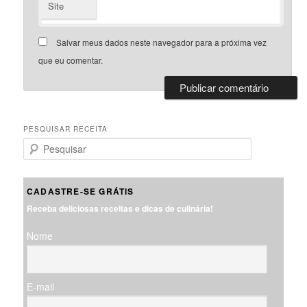
Site
Salvar meus dados neste navegador para a próxima vez
que eu comentar.
PESQUISAR RECEITA
P
e
s
q
CADASTRE-SE GRÁTIS
u
Receba deliciosas receitas e dicas de culinária!
i
s
Nome
a
r
E-mail