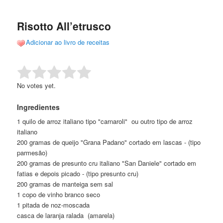
de
o
o
posts
Risotto All’etrusco
conteúdo
conteúdo
Adicionar ao livro de receitas
principal
secundário
Rate this item:
Submit Rating
No votes yet.
Ingredientes
1 quilo de arroz italiano tipo "carnaroli" ou outro tipo de arroz
italiano
200 gramas de queijo "Grana Padano" cortado em lascas - (tipo
parmesão)
200 gramas de presunto cru italiano "San Daniele" cortado em
fatias e depois picado - (tipo presunto cru)
200 gramas de manteiga sem sal
1 copo de vinho branco seco
1 pitada de noz-moscada
casca de laranja ralada (amarela)