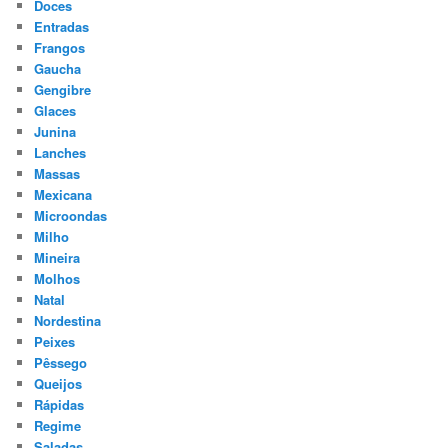
Doces
Entradas
Frangos
Gaucha
Gengibre
Glaces
Junina
Lanches
Massas
Mexicana
Microondas
Milho
Mineira
Molhos
Natal
Nordestina
Peixes
Pêssego
Queijos
Rápidas
Regime
Saladas