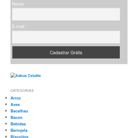
Nome
a
r
E-mail
CATEGORIAS
Arroz
Aves
Bacalhau
Bacon
Bebidas
Berinjela
Biscoitos