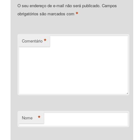
O seu endereço de e-mail não será publicado.
Campos
*
obrigatórios são marcados com
*
Comentário
*
Nome