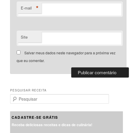
*
E-mail
Site
Salvar meus dados neste navegador para a próxima vez
que eu comentar.
PESQUISAR RECEITA
P
e
s
q
CADASTRE-SE GRÁTIS
u
Receba deliciosas receitas e dicas de culinária!
i
s