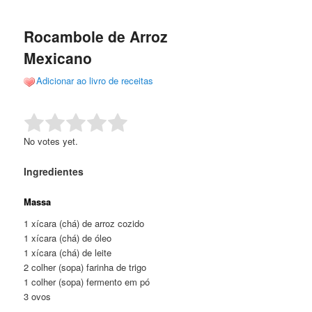
de
o
o
posts
Rocambole de Arroz
conteúdo
conteúdo
Mexicano
principal
secundário
Adicionar ao livro de receitas
Rate this item:
Submit Rating
No votes yet.
Ingredientes
Massa
1 xícara (chá) de arroz cozido
1 xícara (chá) de óleo
1 xícara (chá) de leite
2 colher (sopa) farinha de trigo
1 colher (sopa) fermento em pó
3 ovos