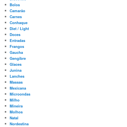
Bolos
Camarão
Carnes
Conhaque
Diet / Light
Doces
Entradas
Frangos
Gaucha
Gengibre
Glaces
Junina
Lanches
Massas
Mexicana
Microondas
Milho
Mineira
Molhos
Natal
Nordestina