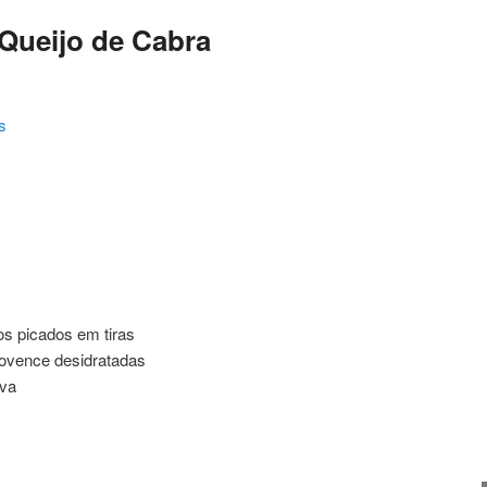
Queijo de Cabra
s
ating
os picados em tiras
rovence desidratadas
iva