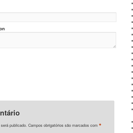
ion
ntário
*
 será publicado.
Campos obrigatórios são marcados com