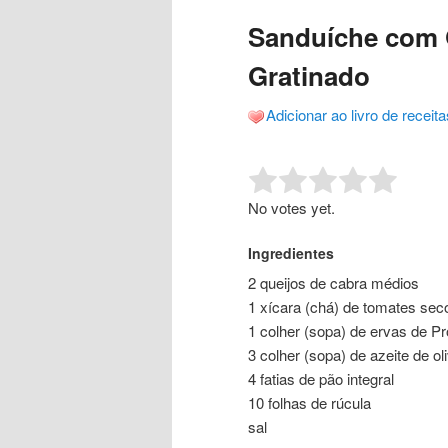
o
o
posts
Sanduíche com 
conteúdo
conteúdo
Gratinado
principal
secundário
Adicionar ao livro de receita
Rate this item:
Submit R
No votes yet.
Ingredientes
2 queijos de cabra médios
1 xícara (chá) de tomates sec
1 colher (sopa) de ervas de P
3 colher (sopa) de azeite de ol
4 fatias de pão integral
10 folhas de rúcula
sal