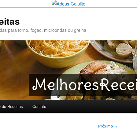
eitas
pidas para forno, fogão, microondas ou grelha
o de Receitas
Contato
Próximo
→