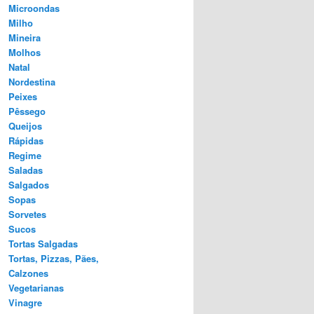
Microondas
Milho
Mineira
Molhos
Natal
Nordestina
Peixes
Pêssego
Queijos
Rápidas
Regime
Saladas
Salgados
Sopas
Sorvetes
Sucos
Tortas Salgadas
Tortas, Pizzas, Pães,
Calzones
Vegetarianas
Vinagre