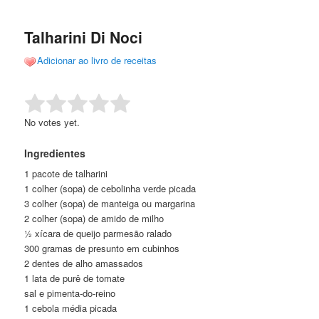
de
o
o
posts
Talharini Di Noci
conteúdo
conteúdo
Adicionar ao livro de receitas
principal
secundário
Rate this item:
Submit Rating
No votes yet.
Ingredientes
1 pacote de talharini
1 colher (sopa) de cebolinha verde picada
3 colher (sopa) de manteiga ou margarina
2 colher (sopa) de amido de milho
½ xícara de queijo parmesão ralado
300 gramas de presunto em cubinhos
2 dentes de alho amassados
1 lata de purê de tomate
sal e pimenta-do-reino
1 cebola média picada