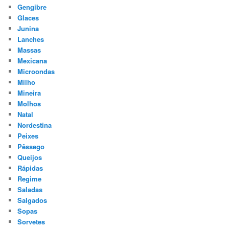
Gengibre
Glaces
Junina
Lanches
Massas
Mexicana
Microondas
Milho
Mineira
Molhos
Natal
Nordestina
Peixes
Pêssego
Queijos
Rápidas
Regime
Saladas
Salgados
Sopas
Sorvetes