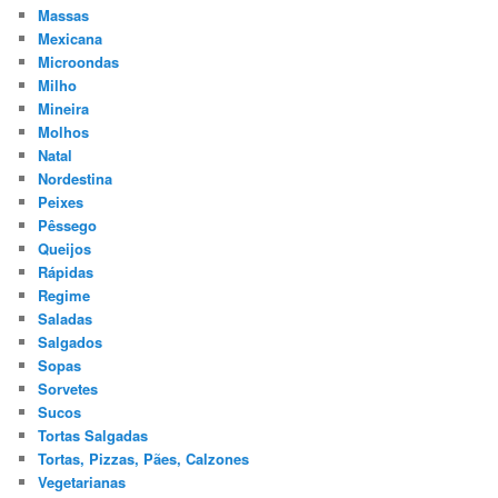
Massas
Mexicana
Microondas
Milho
Mineira
Molhos
Natal
Nordestina
Peixes
Pêssego
Queijos
Rápidas
Regime
Saladas
Salgados
Sopas
Sorvetes
Sucos
Tortas Salgadas
Tortas, Pizzas, Pães, Calzones
Vegetarianas