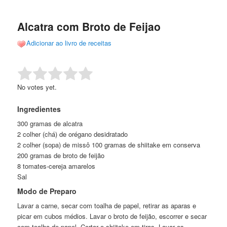
de
o
o
posts
Alcatra com Broto de Feijao
conteúdo
conteúdo
Adicionar ao livro de receitas
principal
secundário
Rate this item:
Submit Rating
No votes yet.
Ingredientes
300 gramas de alcatra
2 colher (chá) de orégano desidratado
2 colher (sopa) de missô 100 gramas de shiitake em conserva
200 gramas de broto de feijão
8 tomates-cereja amarelos
Sal
Modo de Preparo
Lavar a carne, secar com toalha de papel, retirar as aparas e
picar em cubos médios. Lavar o broto de feijão, escorrer e secar
com toalha de papel. Cortar o shiitake em tiras. Lavar os