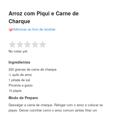
de
o
o
posts
Arroz com Piqui e Carne de
conteúdo
conteúdo
Charque
principal
secundário
Adicionar ao livro de receitas
Rate this item:
Submit Rating
No votes yet.
Ingredientes
250 gramas de carne de charque
½ quilo de arroz
1 pitada de sal
Pimenta a gosto
12 piquis
Modo de Preparo
Dessalgar a carne de charque. Refogar com o arroz e colocar os
piquis. Deixar cozinhar como o arroz comum (antes fritar um