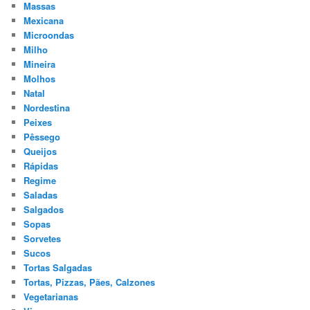
Massas
Mexicana
Microondas
Milho
Mineira
Molhos
Natal
Nordestina
Peixes
Pêssego
Queijos
Rápidas
Regime
Saladas
Salgados
Sopas
Sorvetes
Sucos
Tortas Salgadas
Tortas, Pizzas, Pães, Calzones
Vegetarianas