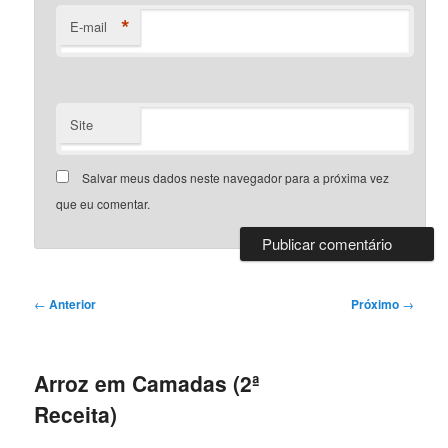
*
E-mail
Site
Salvar meus dados neste navegador para a próxima vez
que eu comentar.
Navegação
←
Anterior
Próximo
→
de
posts
Arroz em Camadas (2ª
Receita)