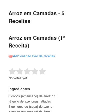
de
o
o
posts
Arroz em Camadas - 5
conteúdo
conteúdo
Receitas
principal
secundário
Arroz em Camadas (1ª
Receita)
Adicionar ao livro de receitas
Rate this item:
Submit Rating
No votes yet.
Ingredientes
3 copos (americano) de arroz cru
½ quilo de azeitonas fatiadas
5 colheres de (sopa) de azeite
4 copos (americano) de água