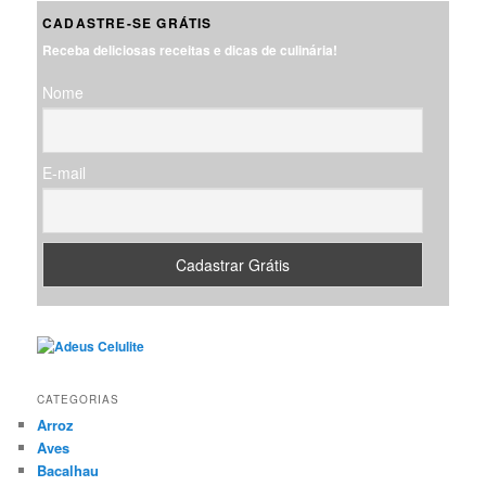
q
CADASTRE-SE GRÁTIS
u
Receba deliciosas receitas e dicas de culinária!
i
s
Nome
a
r
E-mail
CATEGORIAS
Arroz
Aves
Bacalhau