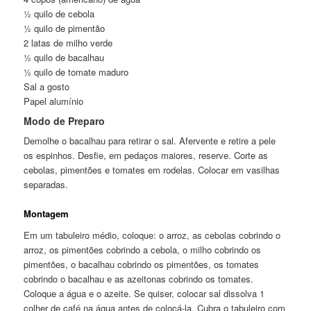
½ quilo de cebola
½ quilo de pimentão
2 latas de milho verde
½ quilo de bacalhau
½ quilo de tomate maduro
Sal a gosto
Papel alumínio
Modo de Preparo
Demolhe o bacalhau para retirar o sal. Afervente e retire a pele
os espinhos. Desfie, em pedaços maiores, reserve. Corte as
cebolas, pimentões e tomates em rodelas. Colocar em vasilhas
separadas.
Montagem
Em um tabuleiro médio, coloque: o arroz, as cebolas cobrindo o
arroz, os pimentões cobrindo a cebola, o milho cobrindo os
pimentões, o bacalhau cobrindo os pimentões, os tomates
cobrindo o bacalhau e as azeitonas cobrindo os tomates.
Coloque a água e o azeite. Se quiser, colocar sal dissolva 1
colher de café na água antes de colocá-la. Cubra o tabuleiro com