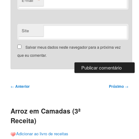
*
E-mail
Site
Salvar meus dados neste navegador para a próxima vez
que eu comentar.
Navegação
←
Anterior
Próximo
→
de
posts
Arroz em Camadas (3ª
Receita)
Adicionar ao livro de receitas