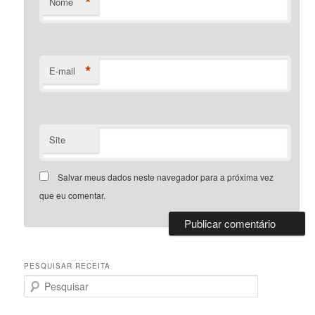
*
Nome
*
E-mail
Site
Salvar meus dados neste navegador para a próxima vez
que eu comentar.
PESQUISAR RECEITA
P
e
s