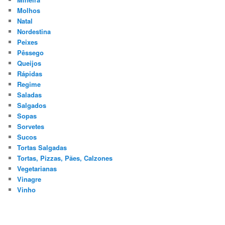
Molhos
Natal
Nordestina
Peixes
Pêssego
Queijos
Rápidas
Regime
Saladas
Salgados
Sopas
Sorvetes
Sucos
Tortas Salgadas
Tortas, Pizzas, Pães, Calzones
Vegetarianas
Vinagre
Vinho