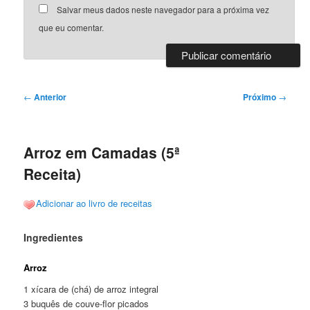
Salvar meus dados neste navegador para a próxima vez
que eu comentar.
Navegação
←
Anterior
Próximo
→
de
posts
Arroz em Camadas (5ª
Receita)
Adicionar ao livro de receitas
Ingredientes
Arroz
1 xícara de (chá) de arroz integral
3 buquês de couve-flor picados