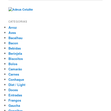
CATEGORIAS
Arroz
Aves
Bacalhau
Bacon
Bebidas
Berinjela
Biscoitos
Bolos
Camarão
Carnes
Conhaque
Diet / Light
Doces
Entradas
Frangos
Gaucha
Gengibre