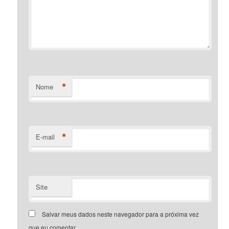
*
Nome
*
E-mail
Site
Salvar meus dados neste navegador para a próxima vez
que eu comentar.