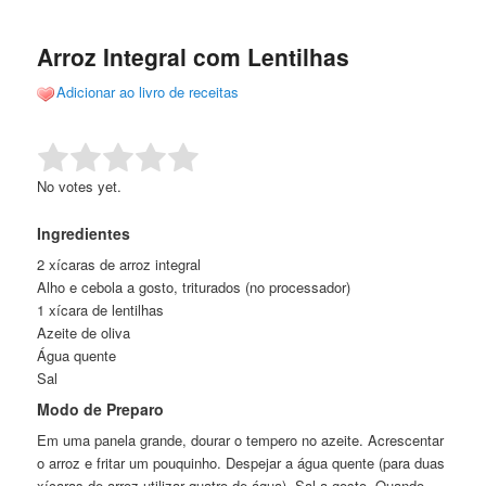
de
o
o
posts
Arroz Integral com Lentilhas
conteúdo
conteúdo
Adicionar ao livro de receitas
principal
secundário
Rate this item:
Submit Rating
No votes yet.
Ingredientes
2 xícaras de arroz integral
Alho e cebola a gosto, triturados (no processador)
1 xícara de lentilhas
Azeite de oliva
Água quente
Sal
Modo de Preparo
Em uma panela grande, dourar o tempero no azeite. Acrescentar
o arroz e fritar um pouquinho. Despejar a água quente (para duas
xícaras de arroz utilizar quatro de água). Sal a gosto. Quando