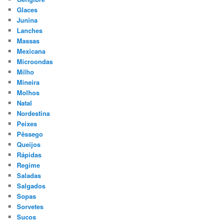
Glaces
Junina
Lanches
Massas
Mexicana
Microondas
Milho
Mineira
Molhos
Natal
Nordestina
Peixes
Pêssego
Queijos
Rápidas
Regime
Saladas
Salgados
Sopas
Sorvetes
Sucos