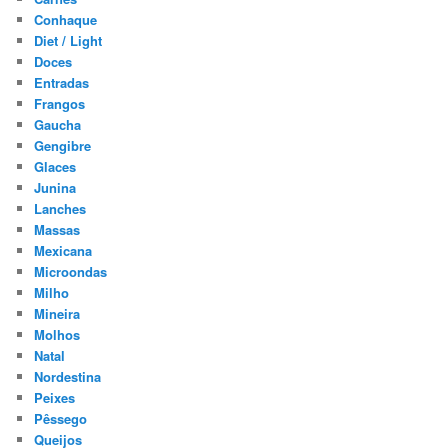
Conhaque
Diet / Light
Doces
Entradas
Frangos
Gaucha
Gengibre
Glaces
Junina
Lanches
Massas
Mexicana
Microondas
Milho
Mineira
Molhos
Natal
Nordestina
Peixes
Pêssego
Queijos