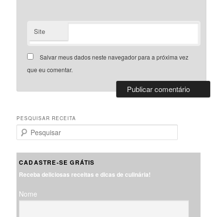
Site
Salvar meus dados neste navegador para a próxima vez
que eu comentar.
PESQUISAR RECEITA
P
e
s
q
CADASTRE-SE GRÁTIS
u
Receba deliciosas receitas e dicas de culinária!
i
s
Nome
a
r