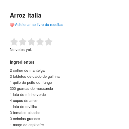
de
o
o
posts
Arroz Italia
conteúdo
conteúdo
Adicionar ao livro de receitas
principal
secundário
Rate this item:
Submit Rating
No votes yet.
Ingredientes
2 colher de manteiga
2 tabletes de caldo de galinha
1 quilo de peito de frango
300 gramas de mussarela
1 lata de minho verde
4 copos de arroz
1 lata de ervillha
3 tomates picados
3 cebolas grandes
1 maço de espinafre