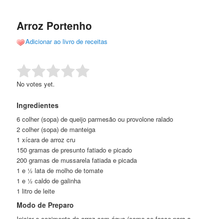
de
o
o
posts
Arroz Portenho
conteúdo
conteúdo
Adicionar ao livro de receitas
principal
secundário
Rate this item:
Submit Rating
No votes yet.
Ingredientes
6 colher (sopa) de queijo parmesão ou provolone ralado
2 colher (sopa) de manteiga
1 xícara de arroz cru
150 gramas de presunto fatiado e picado
200 gramas de mussarela fatiada e picada
1 e ½ lata de molho de tomate
1 e ½ caldo de galinha
1 litro de leite
Modo de Preparo
Iniciar o cozimento do arroz com água (como se fosse para a