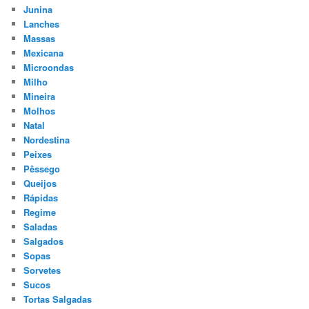
Junina
Lanches
Massas
Mexicana
Microondas
Milho
Mineira
Molhos
Natal
Nordestina
Peixes
Pêssego
Queijos
Rápidas
Regime
Saladas
Salgados
Sopas
Sorvetes
Sucos
Tortas Salgadas