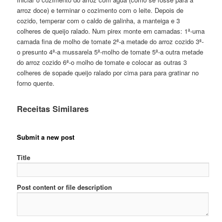
arroz doce) e terminar o cozimento com o leite. Depois de
cozido, temperar com o caldo de galinha, a manteiga e 3
colheres de queijo ralado. Num pirex monte em camadas: 1ª-uma
camada fina de molho de tomate 2ª-a metade do arroz cozido 3ª-
o presunto 4ª-a mussarela 5ª-molho de tomate 5ª-a outra metade
do arroz cozido 6ª-o molho de tomate e colocar as outras 3
colheres de sopade queijo ralado por cima para para gratinar no
forno quente.
Receitas Similares
Submit a new post
Title
Post content or file description