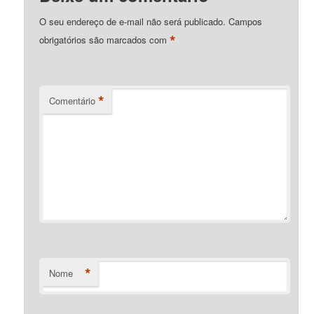
O seu endereço de e-mail não será publicado.
Campos
*
obrigatórios são marcados com
*
Comentário
*
Nome