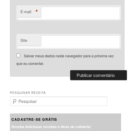
*
E-mail
Site
Salvar meus dados neste navegador para a próxima vez
que eu comentar.
PESQUISAR RECEITA
P
e
s
q
CADASTRE-SE GRÁTIS
u
Receba deliciosas receitas e dicas de culinária!
i