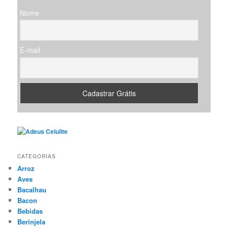
s
Nome
a
r
E-mail
CATEGORIAS
Arroz
Aves
Bacalhau
Bacon
Bebidas
Berinjela