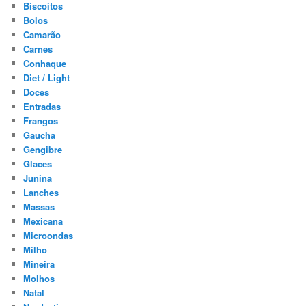
Biscoitos
Bolos
Camarão
Carnes
Conhaque
Diet / Light
Doces
Entradas
Frangos
Gaucha
Gengibre
Glaces
Junina
Lanches
Massas
Mexicana
Microondas
Milho
Mineira
Molhos
Natal