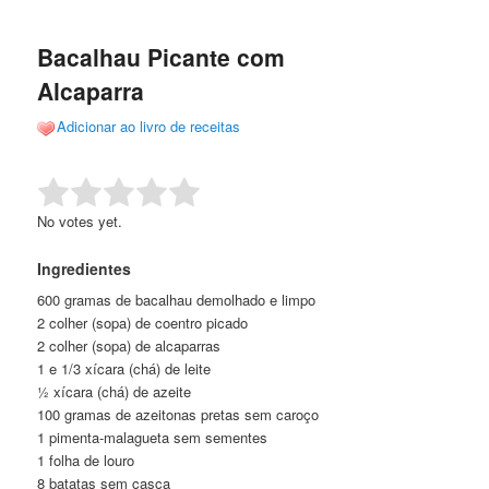
de
o
o
posts
Bacalhau Picante com
conteúdo
conteúdo
Alcaparra
principal
secundário
Adicionar ao livro de receitas
Rate this item:
Submit Rating
No votes yet.
Ingredientes
600 gramas de bacalhau demolhado e limpo
2 colher (sopa) de coentro picado
2 colher (sopa) de alcaparras
1 e 1/3 xícara (chá) de leite
½ xícara (chá) de azeite
100 gramas de azeitonas pretas sem caroço
1 pimenta-malagueta sem sementes
1 folha de louro
8 batatas sem casca