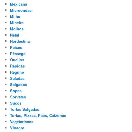
Mexicana
Microondas
Milho
Mineira
Molhos
Natal
Nordestina
Peixes
Pêssego
Queijos
Rápidas
Regime
Saladas
Salgados
Sopas
Sorvetes
Sucos
Tortas Salgadas
Tortas, Pizzas, Pães, Calzones
Vegetarianas
Vinagre