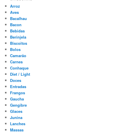
Arroz
Aves
Bacalhau
Bacon
Bebidas
Berinjela
Biscoitos
Bolos
Camarão
Carnes
Conhaque
Diet / Light
Doces
Entradas
Frangos
Gaucha
Gengibre
Glaces
Junina
Lanches
Massas