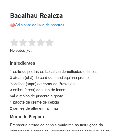
de
o
o
posts
Bacalhau Realeza
conteúdo
conteúdo
Adicionar ao livro de receitas
principal
secundário
Rate this item:
Submit Rating
No votes yet.
Ingredientes
1 quilo de postas de bacalhau demolhadas e limpas
3 xícara (chá) de purê de mandioquinha pronto
½ colher (sopa) de ervas de Provence
3 colher (sopa) de suco de limão
sal e molho de pimenta a gosto
1 pacote de creme de cebola
2 dentes de alho em lâminas
Modo de Preparo
Preparar o creme de cebola conforme as instruções da
embalagem e reservar. Temperar as postas com o suco de