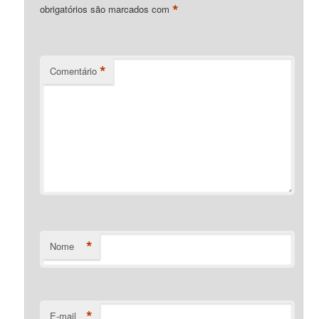
*
obrigatórios são marcados com
*
Comentário
*
Nome
*
E-mail