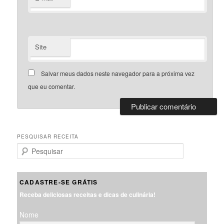
Site
Salvar meus dados neste navegador para a próxima vez
que eu comentar.
PESQUISAR RECEITA
P
e
s
q
CADASTRE-SE GRÁTIS
u
Receba deliciosas receitas e dicas de culinária!
i
s
Nome
a
r