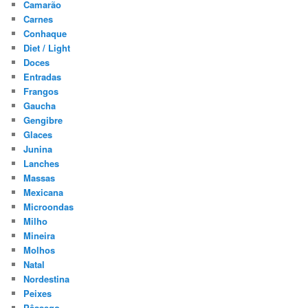
Camarão
Carnes
Conhaque
Diet / Light
Doces
Entradas
Frangos
Gaucha
Gengibre
Glaces
Junina
Lanches
Massas
Mexicana
Microondas
Milho
Mineira
Molhos
Natal
Nordestina
Peixes
Pêssego