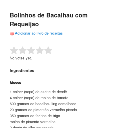
de
o
o
posts
Bolinhos de Bacalhau com
conteúdo
conteúdo
Requeijao
principal
secundário
Adicionar ao livro de receitas
Rate this item:
Submit Rating
No votes yet.
Ingredientes
Massa
1 colher (sopa) de azeite de dendê
4 colher (sopa) de molho de tomate
600 gramas de bacalhau ling demolhado
20 gramas de pimentão vermelho picado
350 gramas de farinha de trigo
molho de pimenta vermelha
2 dente de alho amassado