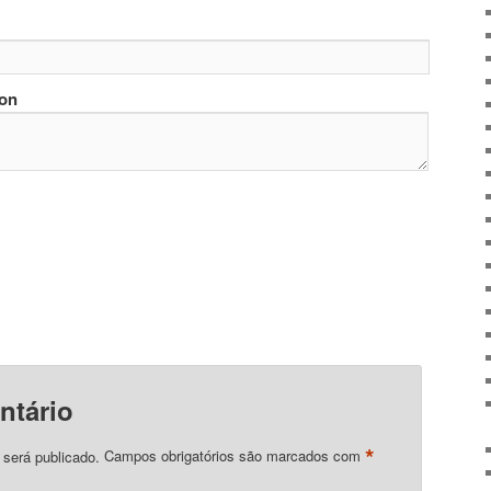
ion
ntário
*
 será publicado.
Campos obrigatórios são marcados com