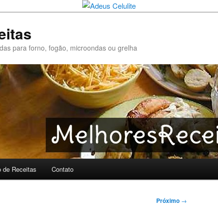
eitas
pidas para forno, fogão, microondas ou grelha
o de Receitas
Contato
Próximo
→