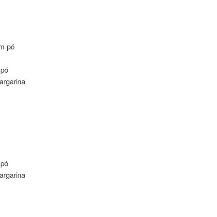
em pó
 pó
argarina
 pó
argarina