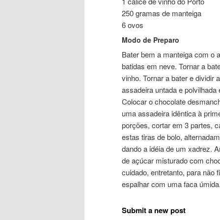
1 cálice de vinho do Porto
250 gramas de manteiga
6 ovos
Modo de Preparo
Bater bem a manteiga com o a
batidas em neve. Tornar a bat
vinho. Tornar a bater e divid
assadeira untada e polvilhada 
Colocar o chocolate desmancha
uma assadeira idêntica à prim
porções, cortar em 3 partes, 
estas tiras de bolo, alternad
dando a idéia de um xadrez. Ar
de açúcar misturado com choc
cuidado, entretanto, para não f
espalhar com uma faca úmida
Submit a new post