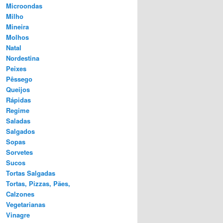
Microondas
Milho
Mineira
Molhos
Natal
Nordestina
Peixes
Pêssego
Queijos
Rápidas
Regime
Saladas
Salgados
Sopas
Sorvetes
Sucos
Tortas Salgadas
Tortas, Pizzas, Pães,
Calzones
Vegetarianas
Vinagre