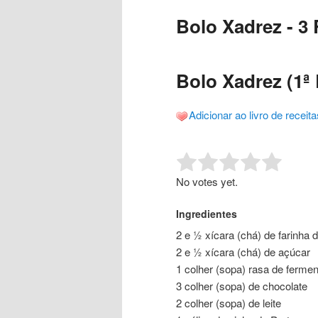
o
o
posts
Bolo Xadrez - 3 
conteúdo
conteúdo
principal
secundário
Bolo Xadrez (1ª 
Adicionar ao livro de receita
Rate this item:
Submit R
No votes yet.
Ingredientes
2 e ½ xícara (chá) de farinha d
2 e ½ xícara (chá) de açúcar
1 colher (sopa) rasa de fermen
3 colher (sopa) de chocolate
2 colher (sopa) de leite