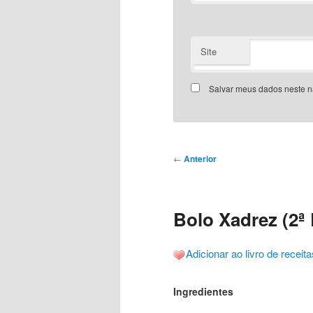
Site
Salvar meus dados neste n
Navegação
←
Anterior
de
posts
Bolo Xadrez (2ª 
Adicionar ao livro de receita
Ingredientes