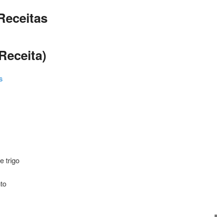
Receitas
Receita)
s
ating
e trigo
to