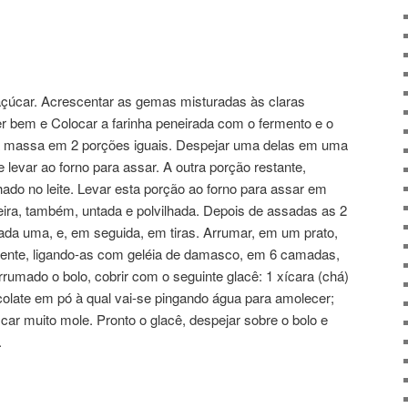
çúcar. Acrescentar as gemas misturadas às claras
er bem e Colocar a farinha peneirada com o fermento e o
ir a massa em 2 porções iguais. Despejar uma delas em uma
e levar ao forno para assar. A outra porção restante,
do no leite. Levar esta porção ao forno para assar em
eira, também, untada e polvilhada. Depois de assadas as 2
cada uma, e, em seguida, em tiras. Arrumar, em um prato,
amente, ligando-as com geléia de damasco, em 6 camadas,
rumado o bolo, cobrir com o seguinte glacê: 1 xícara (chá)
olate em pó à qual vai-se pingando água para amolecer;
icar muito mole. Pronto o glacê, despejar sobre o bolo e
.