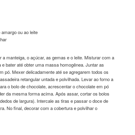
 amargo ou ao leite
lhar
r a manteiga, o açúcar, as gemas e o leite. Misturar com a
ha e bater até obter uma massa homogênea. Juntar as
em pó. Mexer delicadamente até se agregarem todos os
ssadeira retangular untada e polvilhada. Levar ao forno a
ra o bolo de chocolate, acrescentar o chocolate em pó
eder da mesma forma acima. Após assar, cortar os bolos
edos de largura). Intercale as tiras e passar o doce de
tra. No final, decorar com a cobertura e polvilhar o