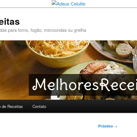
eitas
pidas para forno, fogão, microondas ou grelha
o de Receitas
Contato
Próximo
→