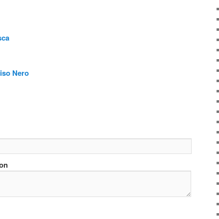
sca
iso Nero
ion