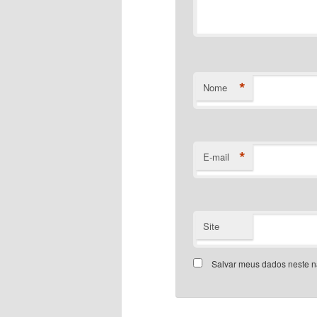
*
Nome
*
E-mail
Site
Salvar meus dados neste n