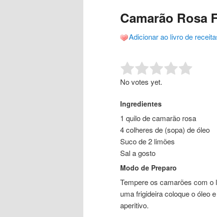
o
o
posts
Camarão Rosa F
conteúdo
conteúdo
Adicionar ao livro de receita
principal
secundário
Rate this item:
Submit R
No votes yet.
Ingredientes
1 quilo de camarão rosa
4 colheres de (sopa) de óleo
Suco de 2 limões
Sal a gosto
Modo de Preparo
Tempere os camarões com o li
uma frigideira coloque o óleo 
aperitivo.