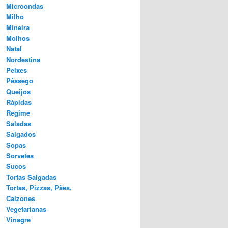
Microondas
Milho
Mineira
Molhos
Natal
Nordestina
Peixes
Pêssego
Queijos
Rápidas
Regime
Saladas
Salgados
Sopas
Sorvetes
Sucos
Tortas Salgadas
Tortas, Pizzas, Pães,
Calzones
Vegetarianas
Vinagre