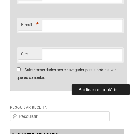
*
E-mail
Site
Salvar meus dados neste navegador para a próxima vez
que eu comentar.
PESQUISAR RECEITA
P
e
s
q