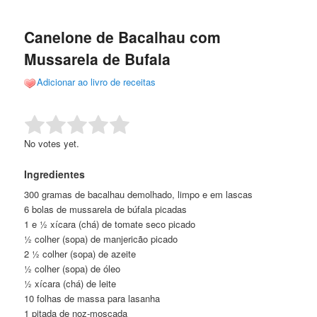
de
o
o
posts
Canelone de Bacalhau com
conteúdo
conteúdo
Mussarela de Bufala
principal
secundário
Adicionar ao livro de receitas
Rate this item:
Submit Rating
No votes yet.
Ingredientes
300 gramas de bacalhau demolhado, limpo e em lascas
6 bolas de mussarela de búfala picadas
1 e ½ xícara (chá) de tomate seco picado
½ colher (sopa) de manjericão picado
2 ½ colher (sopa) de azeite
½ colher (sopa) de óleo
½ xícara (chá) de leite
10 folhas de massa para lasanha
1 pitada de noz-moscada