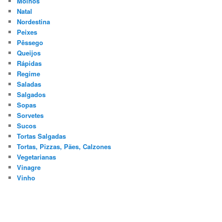
Molhos
Natal
Nordestina
Peixes
Pêssego
Queijos
Rápidas
Regime
Saladas
Salgados
Sopas
Sorvetes
Sucos
Tortas Salgadas
Tortas, Pizzas, Pães, Calzones
Vegetarianas
Vinagre
Vinho