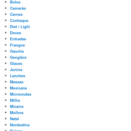
Bolos
Camarão
Carnes
Conhaque
Diet / Light
Doces
Entradas
Frangos
Gaucha
Gengibre
Glaces
Junina
Lanches
Massas
Mexicana
Microondas
Milho
Mineira
Molhos
Natal
Nordestina
Peixes