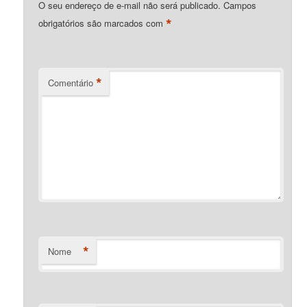
O seu endereço de e-mail não será publicado.
Campos
*
obrigatórios são marcados com
*
Comentário
*
Nome