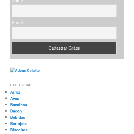
Nome
a
r
E-mail
CATEGORIAS
Arroz
Aves
Bacalhau
Bacon
Bebidas
Berinjela
Biscoitos