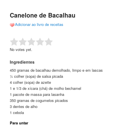
de
o
o
posts
Canelone de Bacalhau
conteúdo
conteúdo
Adicionar ao livro de receitas
principal
secundário
Rate this item:
Submit Rating
No votes yet.
Ingredientes
450 gramas de bacalhau demolhado, limpo e em lascas
½ colher (sopa) de salsa picada
4 colher (sopa) de azeite
1 e 1/3 de xícara (chá) de molho bechamel
1 pacote de massa para lasanha
350 gramas de cogumelos picados
3 dentes de alho
1 cebola
Para untar