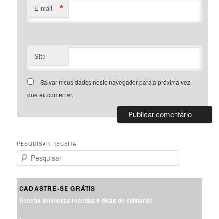
*
E-mail
Site
Salvar meus dados neste navegador para a próxima vez
que eu comentar.
PESQUISAR RECEITA
P
e
s
q
CADASTRE-SE GRÁTIS
u
Receba deliciosas receitas e dicas de culinária!
i
s