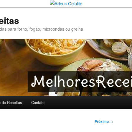
eitas
pidas para forno, fogão, microondas ou grelha
o de Receitas
Contato
Próximo
→