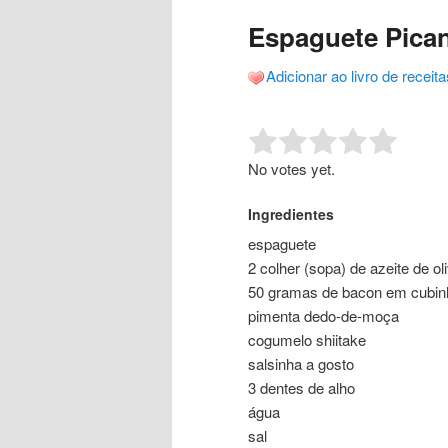
o
o
posts
Espaguete Pica
conteúdo
conteúdo
Adicionar ao livro de receita
principal
secundário
Rate this item:
Submit R
No votes yet.
Ingredientes
espaguete
2 colher (sopa) de azeite de ol
50 gramas de bacon em cubin
pimenta dedo-de-moça
cogumelo shiitake
salsinha a gosto
3 dentes de alho
água
sal