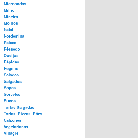
Microondas
Milho
Mineira
Molhos
Natal
Nordestina
Peixes
Pêssego
Queijos
Rápidas
Regime
Saladas
Salgados
Sopas
Sorvetes
Sucos
Tortas Salgadas
Tortas, Pizzas, Pães,
Calzones
Vegetarianas
Vinagre