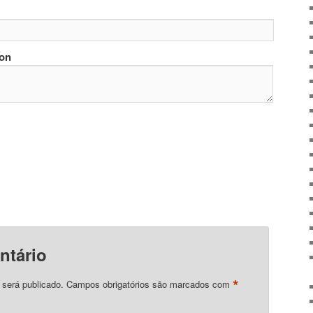
ion
ntário
*
 será publicado.
Campos obrigatórios são marcados com