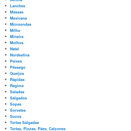
Lanches
Massas
Mexicana
Microondas
Milho
Mineira
Molhos
Natal
Nordestina
Peixes
Pêssego
Queijos
Rápidas
Regime
Saladas
Salgados
Sopas
Sorvetes
Sucos
Tortas Salgadas
Tortas, Pizzas, Pães, Calzones