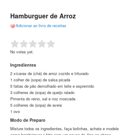
de
o
o
posts
Hamburguer de Arroz
conteúdo
conteúdo
Adicionar ao livro de receitas
principal
secundário
Rate this item:
Submit Rating
No votes yet.
Ingredientes
2 xícaras de (chá) de arroz cozido e triturado
1 colher de (sopa) de salsa picada
5 fatias de pão demolhado em leite e espremido
3 colheres de (sopa) de queijo ralado
Pimenta do reino, sal e noz moscada
5 colheres de (sopa) de aveia
1 ovo
Modo de Preparo
Misture todos os ingredientes, faça bolinhas, achate e modele
como hambúrguer e frite com um pouco de óleo na chapa