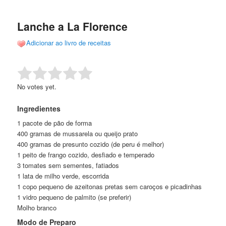
de
o
o
posts
Lanche a La Florence
conteúdo
conteúdo
Adicionar ao livro de receitas
principal
secundário
Rate this item:
Submit Rating
No votes yet.
Ingredientes
1 pacote de pão de forma
400 gramas de mussarela ou queijo prato
400 gramas de presunto cozido (de peru é melhor)
1 peito de frango cozido, desfiado e temperado
3 tomates sem sementes, fatiados
1 lata de milho verde, escorrida
1 copo pequeno de azeitonas pretas sem caroços e picadinhas
1 vidro pequeno de palmito (se preferir)
Molho branco
Modo de Preparo