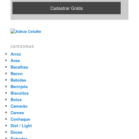
CATEGORIAS
Arroz
Aves
Bacalhau
Bacon
Bebidas
Berinjela
Biscoitos
Bolos
Camarão
Carnes
Conhaque
Diet / Light
Doces
Entradas