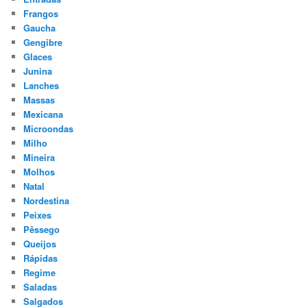
Frangos
Gaucha
Gengibre
Glaces
Junina
Lanches
Massas
Mexicana
Microondas
Milho
Mineira
Molhos
Natal
Nordestina
Peixes
Pêssego
Queijos
Rápidas
Regime
Saladas
Salgados