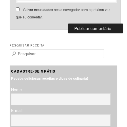
Salvar meus dados neste navegador para a próxima vez
que eu comentar.
PESQUISAR RECEITA
P
e
s
q
CADASTRE-SE GRÁTIS
u
Receba deliciosas receitas e dicas de culinária!
i
s
Nome
a
r
E-mail