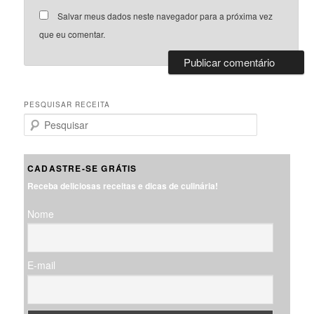
Salvar meus dados neste navegador para a próxima vez
que eu comentar.
PESQUISAR RECEITA
P
e
s
q
CADASTRE-SE GRÁTIS
u
Receba deliciosas receitas e dicas de culinária!
i
s
Nome
a
r
E-mail