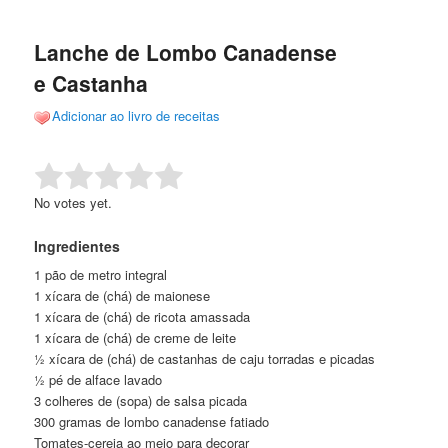
de
o
o
posts
Lanche de Lombo Canadense
conteúdo
conteúdo
e Castanha
principal
secundário
Adicionar ao livro de receitas
Rate this item:
Submit Rating
No votes yet.
Ingredientes
1 pão de metro integral
1 xícara de (chá) de maionese
1 xícara de (chá) de ricota amassada
1 xícara de (chá) de creme de leite
½ xícara de (chá) de castanhas de caju torradas e picadas
½ pé de alface lavado
3 colheres de (sopa) de salsa picada
300 gramas de lombo canadense fatiado
Tomates-cereja ao meio para decorar