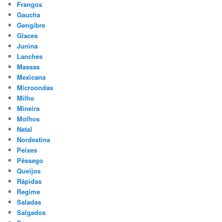
Frangos
Gaucha
Gengibre
Glaces
Junina
Lanches
Massas
Mexicana
Microondas
Milho
Mineira
Molhos
Natal
Nordestina
Peixes
Pêssego
Queijos
Rápidas
Regime
Saladas
Salgados