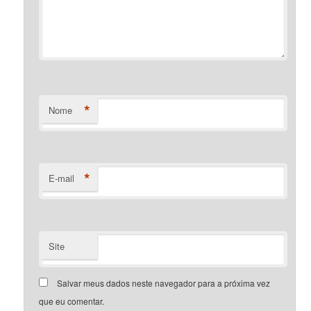
*
Nome
*
E-mail
Site
Salvar meus dados neste navegador para a próxima vez
que eu comentar.