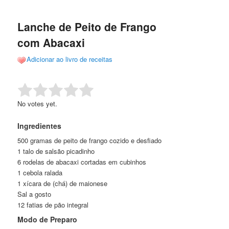
de
o
o
posts
Lanche de Peito de Frango
conteúdo
conteúdo
com Abacaxi
principal
secundário
Adicionar ao livro de receitas
Rate this item:
Submit Rating
No votes yet.
Ingredientes
500 gramas de peito de frango cozido e desfiado
1 talo de salsão picadinho
6 rodelas de abacaxi cortadas em cubinhos
1 cebola ralada
1 xícara de (chá) de maionese
Sal a gosto
12 fatias de pão integral
Modo de Preparo