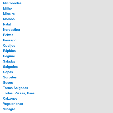
Microondas
Milho
Mineira
Molhos
Natal
Nordestina
Peixes
Pêssego
Queijos
Rápidas
Regime
Saladas
Salgados
Sopas
Sorvetes
Sucos
Tortas Salgadas
Tortas, Pizzas, Pães,
Calzones
Vegetarianas
Vinagre