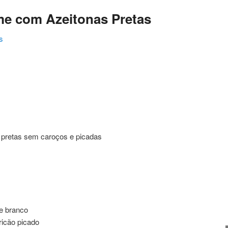
me com Azeitonas Pretas
s
ating
s pretas sem caroços e picadas
re branco
ricão picado