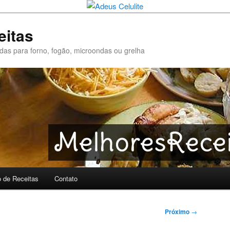
eitas
pidas para forno, fogão, microondas ou grelha
o de Receitas
Contato
Próximo
→