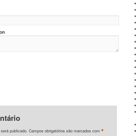
ion
ntário
*
 será publicado.
Campos obrigatórios são marcados com