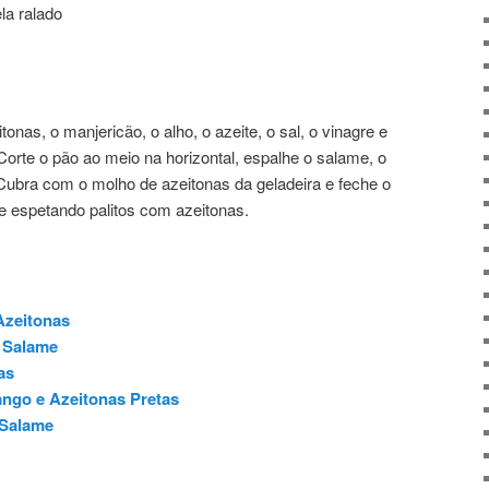
la ralado
onas, o manjericão, o alho, o azeite, o sal, o vinagre e
 Corte o pão ao meio na horizontal, espalhe o salame, o
 Cubra com o molho de azeitonas da geladeira e feche o
re espetando palitos com azeitonas.
Azeitonas
 Salame
as
rango e Azeitonas Pretas
 Salame