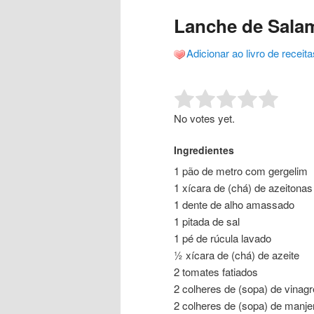
o
o
posts
Lanche de Sala
conteúdo
conteúdo
Adicionar ao livro de receita
principal
secundário
Rate this item:
Submit R
No votes yet.
Ingredientes
1 pão de metro com gergelim
1 xícara de (chá) de azeitona
1 dente de alho amassado
1 pitada de sal
1 pé de rúcula lavado
½ xícara de (chá) de azeite
2 tomates fatiados
2 colheres de (sopa) de vinag
2 colheres de (sopa) de manje