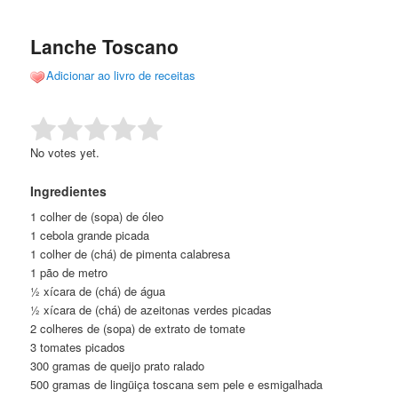
de
o
o
posts
Lanche Toscano
conteúdo
conteúdo
Adicionar ao livro de receitas
principal
secundário
Rate this item:
Submit Rating
No votes yet.
Ingredientes
1 colher de (sopa) de óleo
1 cebola grande picada
1 colher de (chá) de pimenta calabresa
1 pão de metro
½ xícara de (chá) de água
½ xícara de (chá) de azeitonas verdes picadas
2 colheres de (sopa) de extrato de tomate
3 tomates picados
300 gramas de queijo prato ralado
500 gramas de lingüiça toscana sem pele e esmigalhada