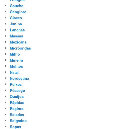
Gaucha
Gengibre
Glaces
Junina
Lanches
Massas
Mexicana
Microondas
Milho
Mineira
Molhos
Natal
Nordestina
Peixes
Pêssego
Queijos
Rápidas
Regime
Saladas
Salgados
Sopas