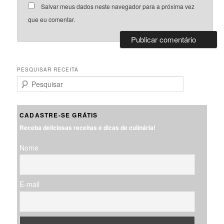
Salvar meus dados neste navegador para a próxima vez
que eu comentar.
PESQUISAR RECEITA
P
e
s
q
CADASTRE-SE GRÁTIS
u
Receba deliciosas receitas e dicas de culinária!
i
s
Nome
a
r
E-mail