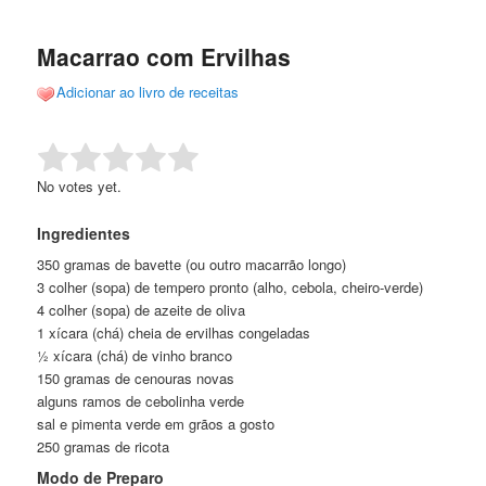
de
o
o
posts
Macarrao com Ervilhas
conteúdo
conteúdo
Adicionar ao livro de receitas
principal
secundário
Rate this item:
Submit Rating
No votes yet.
Ingredientes
350 gramas de bavette (ou outro macarrão longo)
3 colher (sopa) de tempero pronto (alho, cebola, cheiro-verde)
4 colher (sopa) de azeite de oliva
1 xícara (chá) cheia de ervilhas congeladas
½ xícara (chá) de vinho branco
150 gramas de cenouras novas
alguns ramos de cebolinha verde
sal e pimenta verde em grãos a gosto
250 gramas de ricota
Modo de Preparo