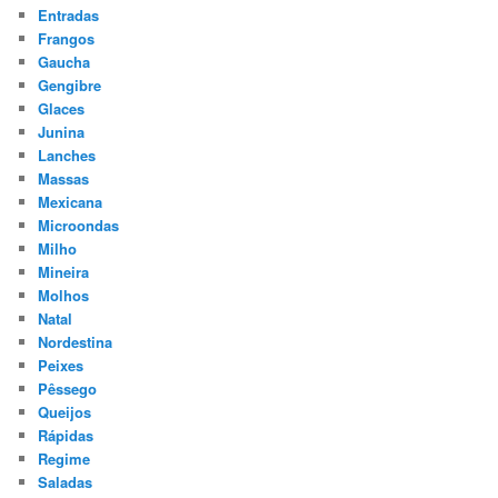
Entradas
Frangos
Gaucha
Gengibre
Glaces
Junina
Lanches
Massas
Mexicana
Microondas
Milho
Mineira
Molhos
Natal
Nordestina
Peixes
Pêssego
Queijos
Rápidas
Regime
Saladas