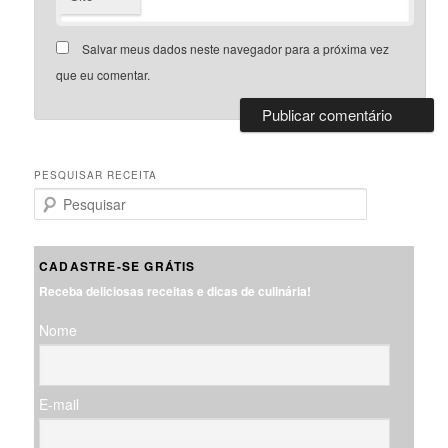
Salvar meus dados neste navegador para a próxima vez
que eu comentar.
PESQUISAR RECEITA
P
e
s
q
CADASTRE-SE GRÁTIS
u
Receba deliciosas receitas e dicas de culinária!
i
s
Nome
a
r
E-mail