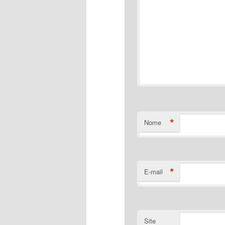
*
Nome
*
E-mail
Site