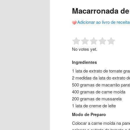
o
o
posts
Macarronada de
conteúdo
conteúdo
Adicionar ao livro de receita
principal
secundário
Rate this item:
Submit R
No votes yet.
Ingredientes
1 lata de extrato de tomate gr
2 medidas da lata do extrato d
500 gramas de macarrão para
400 gramas de carne moída
200 gramas de mussarela
1 lata de creme de leite
Modo de Preparo
Colocar a carne moída na pane
colocar o extrato de tomate a