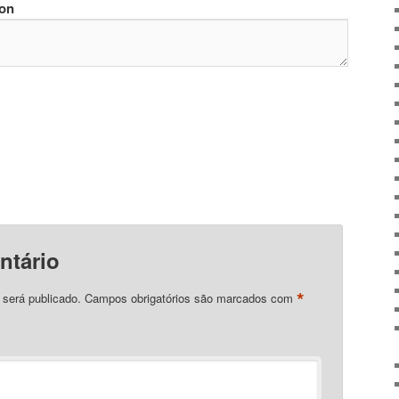
ion
ntário
*
 será publicado.
Campos obrigatórios são marcados com