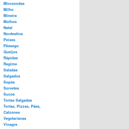
Microondas
Milho
Mineira
Molhos
Natal
Nordestina
Peixes
Pêssego
Queijos
Rápidas
Regime
Saladas
Salgados
Sopas
Sorvetes
Sucos
Tortas Salgadas
Tortas, Pizzas, Pães,
Calzones
Vegetarianas
Vinagre