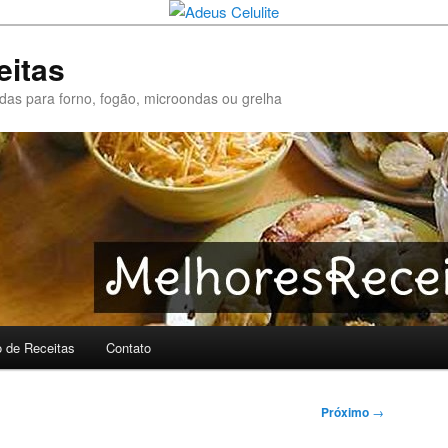
eitas
pidas para forno, fogão, microondas ou grelha
o de Receitas
Contato
Próximo
→