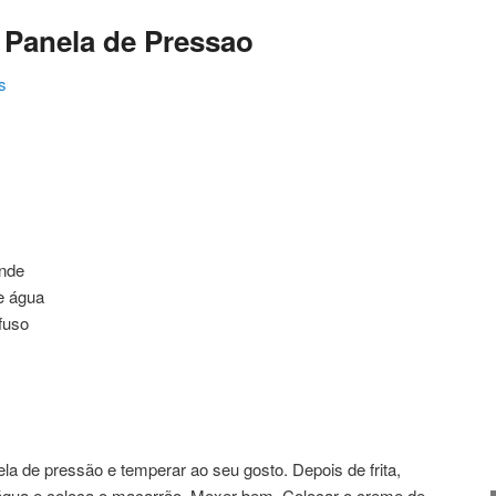
 Panela de Pressao
s
ating
ande
e água
fuso
la de pressão e temperar ao seu gosto. Depois de frita,
 água e coloca o macarrão. Mexer bem. Colocar o creme de