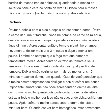
bordas da massa irão se soltando, quando toda a massa se
soltar da panela esta no ponto de virar. Cuidado para a massa
não ficar grossa. Quanto mais fina mais gostosa ela fica.
Recheio
Dourar a cebola com o óleo e depois acrescentar a carne. Deixa
a carne dar uma ‘fritadinha’. Você irá notar a da carne sairá água,
quando isso acontecer, tampar a panela e deixar cozinhar até a
água diminuir. Acrescentar então o tomate picadinho e tampar
novamente, deixar mais uns 3 minutos e depois mexer um
pouco. Lembre-se sempre que o fogo tem que estar em
temperatura média. Acrescentar o extrato de tomate e seus
temperos. Fica a seu critério, podendo usar qualquer tipo de
tempero. Deixar então cozinhar por mais ou menos uns 10
minutos mexendo de vez em quando. Quando você perceber que
o molho estiver engrossando desligar e deixar esfriar um pouco.
Importante lembrar que não pode acrescentar o creme de leite
com o molho muito quente pois pode cortar o creme de leite e
estragar todo o molho, por isso não esquecer de deixa esfriar um
pouco. Após esfriar o molho acrescentar o creme de leite e
misturar bem. Quando estiver bem homogêneo levar novamente