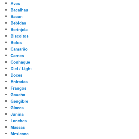
Aves
Bacalhau
Bacon
Bebidas
Berinjela
Biscoitos
Bolos
Camarão
Carnes
Conhaque
Diet / Light
Doces
Entradas
Frangos
Gaucha
Gengibre
Glaces
Junina
Lanches
Massas
Mexicana