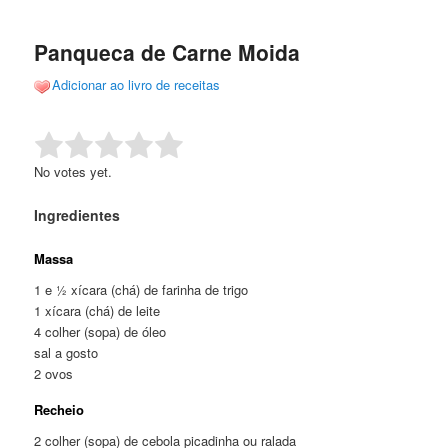
de
o
o
posts
Panqueca de Carne Moida
conteúdo
conteúdo
Adicionar ao livro de receitas
principal
secundário
Rate this item:
Submit Rating
No votes yet.
Ingredientes
Massa
1 e ½ xícara (chá) de farinha de trigo
1 xícara (chá) de leite
4 colher (sopa) de óleo
sal a gosto
2 ovos
Recheio
2 colher (sopa) de cebola picadinha ou ralada