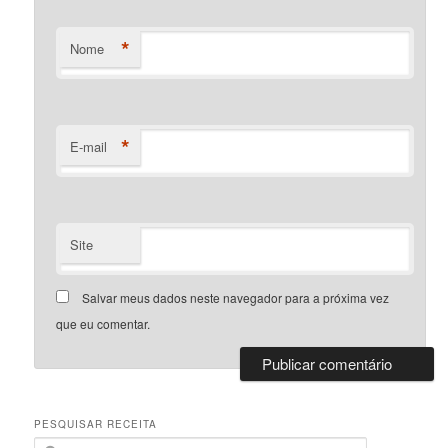
*
Nome
*
E-mail
Site
Salvar meus dados neste navegador para a próxima vez
que eu comentar.
PESQUISAR RECEITA
P