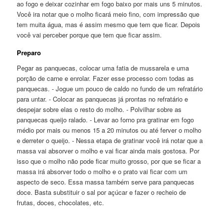
ao fogo e deixar cozinhar em fogo baixo por mais uns 5 minutos.
Você ira notar que o molho ficará meio fino, com impressão que
tem muita água, mas é assim mesmo que tem que ficar. Depois
você vai perceber porque que tem que ficar assim.
Preparo
Pegar as panquecas, colocar uma fatia de mussarela e uma
porção de carne e enrolar. Fazer esse processo com todas as
panquecas. - Jogue um pouco de caldo no fundo de um refratário
para untar. - Colocar as panquecas já prontas no refratário e
despejar sobre elas o resto do molho. - Polvilhar sobre as
panquecas queijo ralado. - Levar ao forno pra gratinar em fogo
médio por mais ou menos 15 a 20 minutos ou até ferver o molho
e derreter o queijo. - Nessa etapa de gratinar você irá notar que a
massa vai absorver o molho e vai ficar ainda mais gostosa. Por
isso que o molho não pode ficar muito grosso, por que se ficar a
massa irá absorver todo o molho e o prato vai ficar com um
aspecto de seco. Essa massa também serve para panquecas
doce. Basta substituir o sal por açúcar e fazer o recheio de
frutas, doces, chocolates, etc.