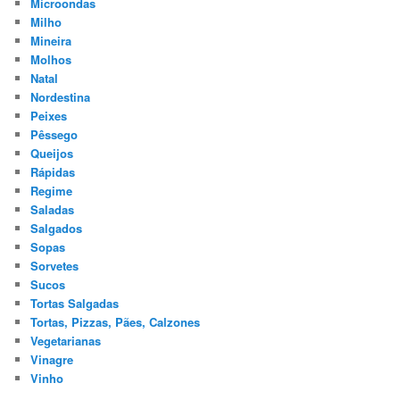
Microondas
Milho
Mineira
Molhos
Natal
Nordestina
Peixes
Pêssego
Queijos
Rápidas
Regime
Saladas
Salgados
Sopas
Sorvetes
Sucos
Tortas Salgadas
Tortas, Pizzas, Pães, Calzones
Vegetarianas
Vinagre
Vinho