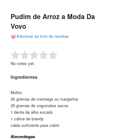
de
o
o
posts
Pudim de Arroz a Moda Da
conteúdo
conteúdo
Vovo
principal
secundário
Adicionar ao livro de receitas
Rate this item:
Submit Rating
No votes yet.
Ingredientes
Molho:
30 gramas de manteiga ou margarina
25 gramas de cogumelos secos
1 dente de alho socado
1 cálice de brandy
caldo suficiente para cobrir
Almondegas