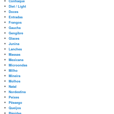
Conhaque
Diet / Light
Doces
Entradas
Frangos
Gaucha
Gengibre
Glaces
Junina
Lanches
Massas
Mexicana
Microondas
Milho
Mineira
Molhos
Natal
Nordestina
Peixes
Pêssego
Queijos
Rápidas