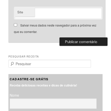
Site
Salvar meus dados neste navegador para a próxima vez
que eu comentar.
PESQUISAR RECEITA
P
e
s
q
CADASTRE-SE GRÁTIS
u
Receba deliciosas receitas e dicas de culinária!
i
s
Nome
a
r