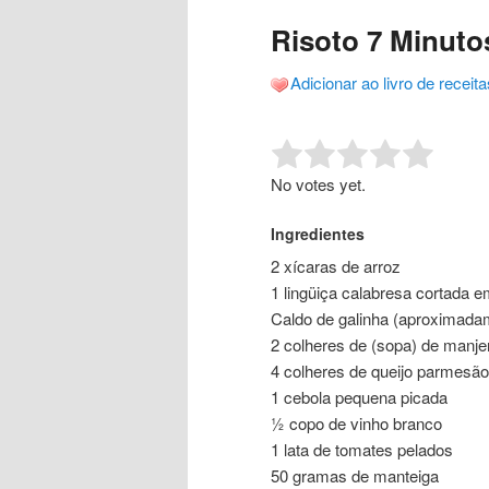
o
o
posts
Risoto 7 Minuto
conteúdo
conteúdo
Adicionar ao livro de receita
principal
secundário
Rate this item:
Submit R
No votes yet.
Ingredientes
2 xícaras de arroz
1 lingüiça calabresa cortada em
Caldo de galinha (aproximada
2 colheres de (sopa) de manje
4 colheres de queijo parmesão
1 cebola pequena picada
½ copo de vinho branco
1 lata de tomates pelados
50 gramas de manteiga