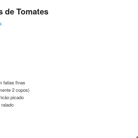
s de Tomates
s
ating
 fatias finas
mente 2 copos)
ricão picado
 ralado