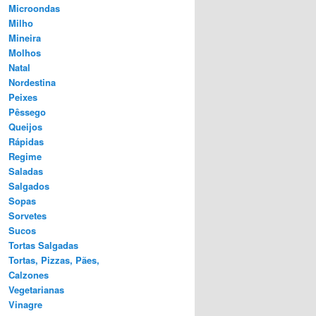
Microondas
Milho
Mineira
Molhos
Natal
Nordestina
Peixes
Pêssego
Queijos
Rápidas
Regime
Saladas
Salgados
Sopas
Sorvetes
Sucos
Tortas Salgadas
Tortas, Pizzas, Pães,
Calzones
Vegetarianas
Vinagre