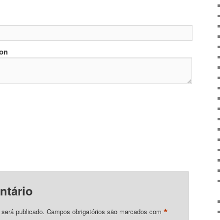
ion
ntário
*
 será publicado.
Campos obrigatórios são marcados com