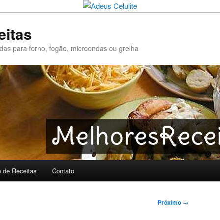
eitas
pidas para forno, fogão, microondas ou grelha
o de Receitas
Contato
Próximo
→