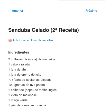
Navegação
←
Anterior
Próximo
→
de
posts
Sanduba Gelado (2ª Receita)
Adicionar ao livro de receitas
Ingredientes
2 colheres de (sopa) de manteiga
1 cebola ralada
1 lata de atum
1 lata de creme de leite
½ xícara de azeitonas picadas
100 gramas de uva passa
1 colher de (sopa) de molho inglês
1 vidro de maionese
1 maça verde
1 pão de forma sem casca