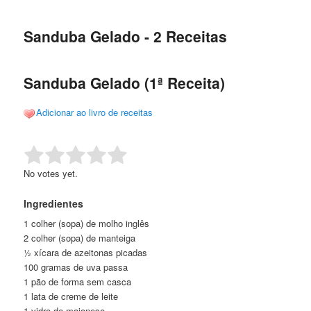
de
o
o
posts
Sanduba Gelado - 2 Receitas
conteúdo
conteúdo
principal
secundário
Sanduba Gelado (1ª Receita)
Adicionar ao livro de receitas
Rate this item:
Submit Rating
No votes yet.
Ingredientes
1 colher (sopa) de molho inglês
2 colher (sopa) de manteiga
½ xícara de azeitonas picadas
100 gramas de uva passa
1 pão de forma sem casca
1 lata de creme de leite
1 vidro de maionese