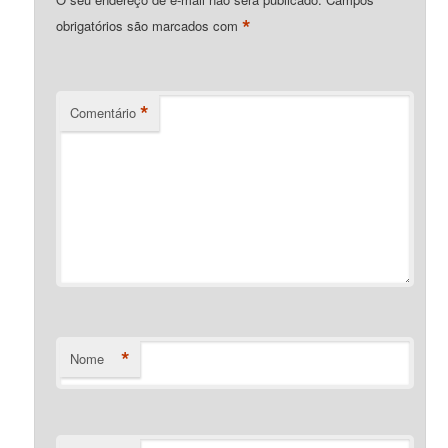
*
obrigatórios são marcados com
*
Comentário
*
Nome