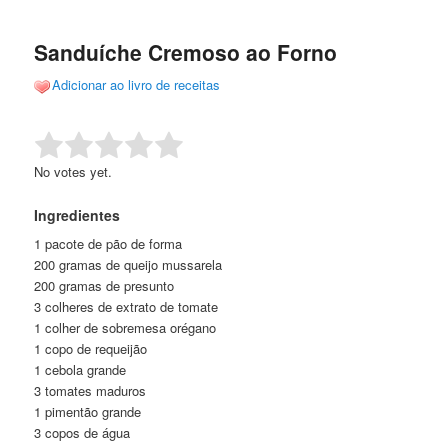
de
o
o
posts
Sanduíche Cremoso ao Forno
conteúdo
conteúdo
Adicionar ao livro de receitas
principal
secundário
Rate this item:
Submit Rating
No votes yet.
Ingredientes
1 pacote de pão de forma
200 gramas de queijo mussarela
200 gramas de presunto
3 colheres de extrato de tomate
1 colher de sobremesa orégano
1 copo de requeijão
1 cebola grande
3 tomates maduros
1 pimentão grande
3 copos de água