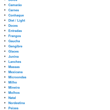
Camarão
Carnes
Conhaque
Diet / Light
Doces
Entradas
Frangos
Gaucha
Gengibre
Glaces
Junina
Lanches
Massas
Mexicana
Microondas
Milho
Mineira
Molhos
Natal
Nordestina
Peixes