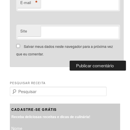
*
E-mail
Site
Salvar meus dados neste navegador para a próxima vez
que eu comentar.
PESQUISAR RECEITA
P
e
s
q
CADASTRE-SE GRÁTIS
u
Receba deliciosas receitas e dicas de culinária!
i
s
Nome
a