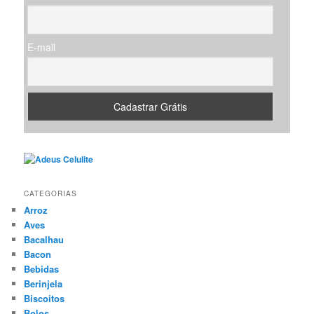
r
E-mail
CATEGORIAS
Arroz
Aves
Bacalhau
Bacon
Bebidas
Berinjela
Biscoitos
Bolos